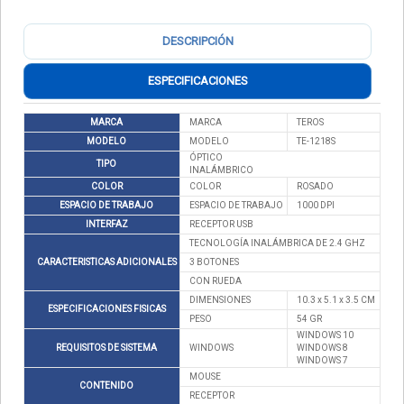
DESCRIPCIÓN
ESPECIFICACIONES
MARCA
MARCA
TEROS
MODELO
MODELO
TE-1218S
ÓPTICO
TIPO
INALÁMBRICO
COLOR
COLOR
ROSADO
ESPACIO DE TRABAJO
ESPACIO DE TRABAJO
1000 DPI
INTERFAZ
RECEPTOR USB
TECNOLOGÍA INALÁMBRICA DE 2.4 GHZ
CARACTERISTICAS ADICIONALES
3 BOTONES
CON RUEDA
DIMENSIONES
10.3 x 5.1 x 3.5 CM
ESPECIFICACIONES FISICAS
PESO
54 GR
WINDOWS 10
REQUISITOS DE SISTEMA
WINDOWS
WINDOWS 8
WINDOWS 7
MOUSE
CONTENIDO
RECEPTOR