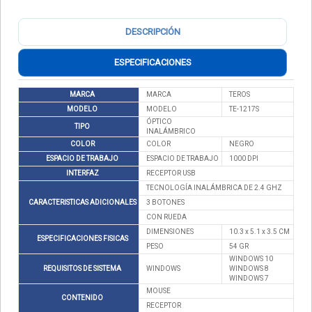
DESCRIPCIÓN
ESPECIFICACIONES
MARCA
MARCA
TEROS
MODELO
MODELO
TE-1217S
ÓPTICO
TIPO
INALÁMBRICO
COLOR
COLOR
NEGRO
ESPACIO DE TRABAJO
ESPACIO DE TRABAJO
1000 DPI
INTERFAZ
RECEPTOR USB
TECNOLOGÍA INALÁMBRICA DE 2.4 GHZ
CARACTERISTICAS ADICIONALES
3 BOTONES
CON RUEDA
DIMENSIONES
10.3 x 5.1 x 3.5 CM
ESPECIFICACIONES FISICAS
PESO
54 GR
WINDOWS 10
REQUISITOS DE SISTEMA
WINDOWS
WINDOWS 8
WINDOWS 7
MOUSE
CONTENIDO
RECEPTOR