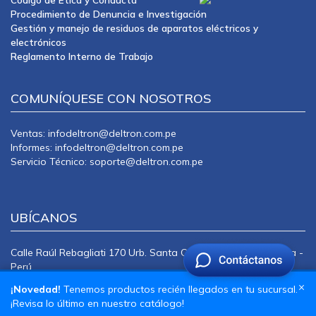
Procedimiento de Denuncia e Investigación
Gestión y manejo de residuos de aparatos eléctricos y
electrónicos
Reglamento Interno de Trabajo
COMUNÍQUESE CON NOSOTROS
Ventas: infodeltron@deltron.com.pe
Informes: infodeltron@deltron.com.pe
Servicio Técnico: soporte@deltron.com.pe
UBÍCANOS
Calle Raúl Rebagliati 170 Urb. Santa Catalina La Victoria Lima -
Perú
CENTRAL TELEFÓNICA: 415-0101
×
¡Novedad!
Tenemos productos recién llegados en tu sucursal.
¡Revisa lo último en nuestro catálogo!
Copyright © Deltron 2024