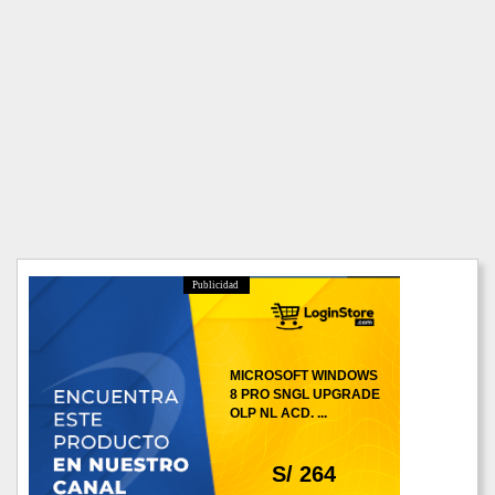
Publicidad
MICROSOFT WINDOWS
8 PRO SNGL UPGRADE
OLP NL ACD. ...
S/ 264