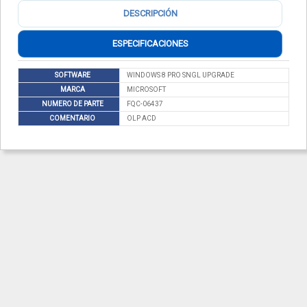
DESCRIPCIÓN
ESPECIFICACIONES
SOFTWARE
WINDOWS 8 PRO SNGL UPGRADE
MARCA
MICROSOFT
NUMERO DE PARTE
FQC-06437
COMENTARIO
OLP ACD