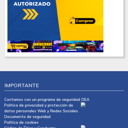
IMPORTANTE
Contamos con un programa de seguridad OEA
Política de privacidad y protección de
datos personales Web y Redes Sociales
Documento de seguridad
Política de cookies
Código de Ética y Conducta