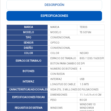
DESCRIPCIÓN
ESPECIFICACIONES
MARCA
MARCA
TEROS
MODELO
MODELO
TE-5076N
TIPO
CONVENCIONAL
SENSOR
OPTICO
DISEÑO
CONVENCIONAL
COLOR
COLOR
NEGRO
ESPACIO DE TRABAJO
800 / 1200 /1600 DPI
ESPACIO DE TRABAJO
BOTON PARA CAMBIO DE DPI
NUMERO DE BOTONES
4
BOTONES
CON RUEDA
INTERFAZ
USB
INTERFAZ
LONGITUD DE CABLE
1.5 MTS
CARACTERISTICAS ADICIONALES
VIDA ÚTIL: 3 MILLONES DE PULSACIONES
DIMENSIONES
11.1 x 5.9 x 4.4 CM
ESPECIFICACIONES FISICAS
PESO
80 GR
WINDOWS 10
REQUISITOS DE SISTEMA
WINDOWS
WINDOWS 8