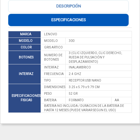
DESCRIPCIÓN
ESPECIFICACIONES
MARCA
LENOVO
MODELO
MODELO
300
COLOR
GRIS ARTICO
3 (CLIC IZQUIERDO, CLIC DERECHO,
NUMERO DE
BOTONES
RUEDA DE PULSACIÓN Y
BOTONES
DESPLAZAMIENTO)
INTERFAZ
INALAMBRICO
INTERFAZ
FRECUENCIA
2.4 GHZ
TIPO
RECEPTOR USB NANO
DIMENSIONES
3.25 x 5.79 x 9.79 CM
PESO
52 GR
ESPECIFICACIONES
FISICAS
BATERIA
FORMATO
AA
BATERIA NO INCLUIDA / DURACION DE LA BATERIA DE
HASTA 12 MESES (PUEDE VARIAR SEGUN EL USO)