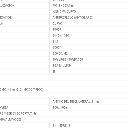
UALIZACION
797.2 x 333.7 mm
WQHD VA CURVO
LIZACION
ANTIRREFLEJO (ANTIGLARE)
LA
CURVO
1500R
3440 x 1440
21:9
3000:1
300 CD/M2
99% sRGB / 99%BT.709
S
16.7 MILLION
SI
EMO) / 6ms GtG (MODO TIPICO)
ANCHO DEL BISEL LATERAL: 2 mm
 VESA
100 x 100 mm
E M SERIES: SOPORTA TINY
ARA ALTAVOCES
1.4 (HBR2): 1