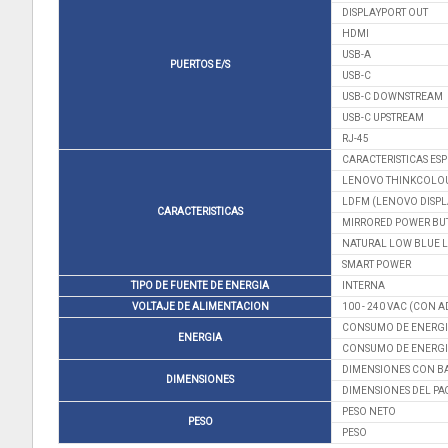
DISPLAYPORT OUT
HDMI
USB-A
PUERTOS E/S
USB-C
USB-C DOWNSTREAM
USB-C UPSTREAM
RJ-45
CARACTERISTICAS ESP
LENOVO THINKCOLO
LDFM (LENOVO DISPL
CARACTERISTICAS
MIRRORED POWER BU
NATURAL LOW BLUE 
SMART POWER
TIPO DE FUENTE DE ENERGIA
INTERNA
VOLTAJE DE ALIMENTACION
100 - 240 VAC (CON 
CONSUMO DE ENERGIA
ENERGIA
CONSUMO DE ENERGI
DIMENSIONES CON B
DIMENSIONES
DIMENSIONES DEL PA
PESO NETO
PESO
PESO