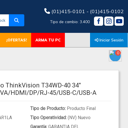
(01)415-0101 - (01)415-0102
ock
Tipo de cambio: 3.400
Iniciar Sesión
¡OFERTAS!
ARMA TU PC
0
o ThinkVision T34WD-40 34"
VA/HDMI/DP/RJ-45/USB-C/USB-A
Tipo de Producto:
Producto Final
AR1LA
Tipo Operatividad:
(NV) Nuevo
Garantía:
GARANTIA DEL