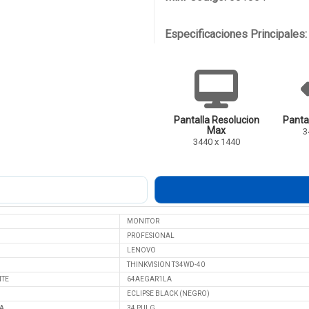
Especificaciones Principales:
Pantalla Resolucion
Panta
Max
3
3440 x 1440
MONITOR
PROFESIONAL
LENOVO
THINKVISION T34WD-40
NTE
64AEGAR1LA
ECLIPSE BLACK (NEGRO)
A
34 PULG