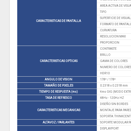
AREA ACTIVA DE VIS
TIPO
SUPERFICIE DE VISUA
CARACTERISTICAS DE PANTALLA
FORMATO DE PANTAL
CURVATURA
RESOLUCION MAX
PROPORCION
CONTRASTE
BRILLO
CARACTERISTICAS OPTICAS
GAMA DE COLORES
NUMERO DE COLORE
HDR10
ANGULO DE VISION
178º / 178º
TAMAÑO DE PIXELES
0.2318 x 0.2318 mm
TIEMPO DE RESPUESTA (ms)
4ms GtG (MODO EXTR
TASA DE REFRESCO
48Hz - 120Hz HZ
DISEÑO SIN BORDES
CARACTERISTICAS MECANICAS
MONTAJE PARA PARED
SOPORTA: THINKCENTR
ALTAVOZ / PARLANTES
SOPORTE MODULAR P
DISPLAYPORT