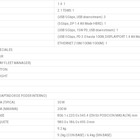
1.4: 1
2.1 TDMS: 1
(USB 5Gbps, USB downstream): 3
(5Gbps, DP 1.4 Alt Mode HBR2): 1
(USB 5Gbps, 15W PD, USB downstream): 1
(USB 5Gbps, PD 3.0 hasta 100W, DISPLAYPORT 1.4 Alt Mo
ETHERNET (10M/100M/1000M): 1
ECIALES:
UR
AY FLEET MANAGER)
TTON
LIGHT
ADAPTADOR DE PODER INTERNO)
 (TIPICA)
30 W
A (MAXIMA)
200 W
ASE
806.1 x 220.0 x 545.4 (EN SU POSICION MAS ALTA) mm
QUETE
980.0 x 186.0 x 495.0 mm
9.2 kg
9.2kg (CON BASE) / 6.4kg (SIN BASE)