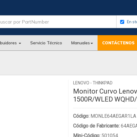
En st
ibuidores
Servicio Técnico
Manuales
CONTÁCTENOS
LENOVO - THINKPAD
Monitor Curvo Lenov
1500R/WLED WQHD/
Código:
MONLE64AEGAR1LA
Código de Fabricante:
64AEG
Mini-Código:
501054