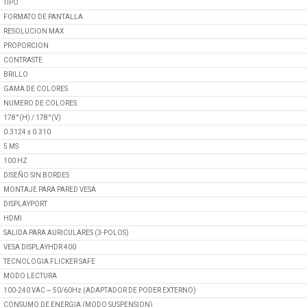
TIPO
FORMATO DE PANTALLA
RESOLUCION MAX
PROPORCION
CONTRASTE
BRILLO
GAMA DE COLORES
NUMERO DE COLORES
178°(H) / 178°(V)
0.3124 x 0.310
5 MS
100 HZ
DISEÑO SIN BORDES
MONTAJE PARA PARED VESA
DISPLAYPORT
HDMI
SALIDA PARA AURICULARES (3-POLOS)
VESA DISPLAYHDR 400
TECNOLOGIA FLICKER SAFE
MODO LECTURA
100-240 VAC ~ 50/60Hz (ADAPTADOR DE PODER EXTERNO)
CONSUMO DE ENERGIA (MODO SUSPENSION)