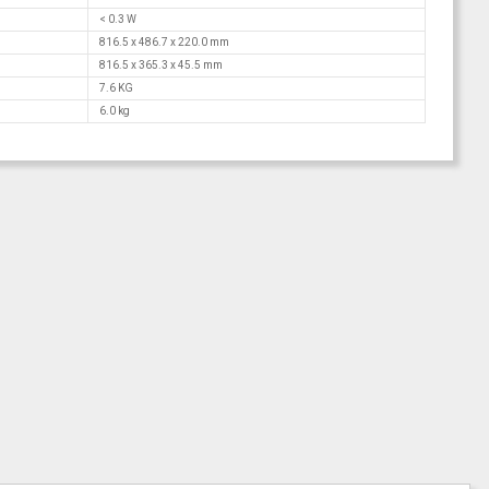
< 0.3 W
816.5 x 486.7 x 220.0 mm
816.5 x 365.3 x 45.5 mm
7.6 KG
6.0 kg