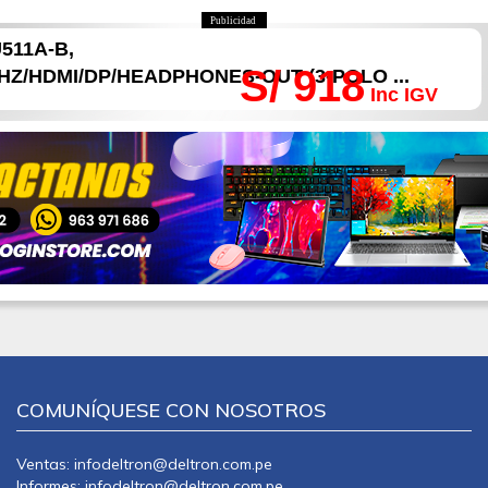
Publicidad
511A-B,
S/ 918
0HZ/HDMI/DP/HEADPHONES-OUT (3-POLO ...
Inc IGV
COMUNÍQUESE CON NOSOTROS
Ventas: infodeltron@deltron.com.pe
Informes: infodeltron@deltron.com.pe