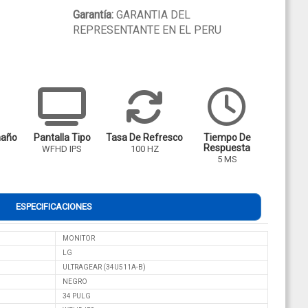
Garantía:
GARANTIA DEL
REPRESENTANTE EN EL PERU
maño
Pantalla Tipo
Tasa De Refresco
Tiempo De
Respuesta
WFHD IPS
100 HZ
5 MS
ESPECIFICACIONES
MONITOR
LG
ULTRAGEAR (34U511A-B)
NEGRO
34 PULG