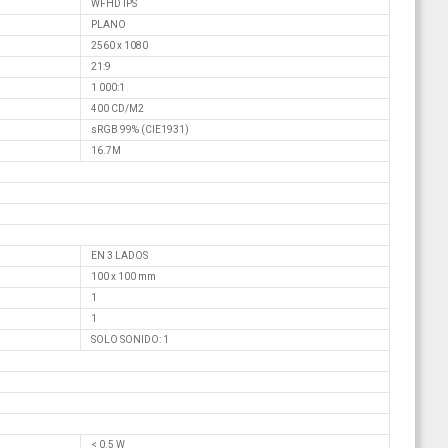
WFHD IPS
PLANO
2560 x 1080
21:9
1 000:1
400 CD/M2
sRGB 99% (CIE1931)
16.7M
EN 3 LADOS
100 x 100 mm
1
1
SOLO SONIDO: 1
< 0.5 W