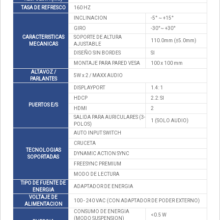
TASA DE REFRESCO
160 HZ
INCLINACION
-5° ~ +15°
GIRO
-30°~ +30°
CARACTERISTICAS
SOPORTE DE ALTURA
110.0mm (±5.0mm)
MECANICAS
AJUSTABLE
DISEÑO SIN BORDES
SI
MONTAJE PARA PARED VESA
100 x 100 mm
ALTAVOZ /
5W x 2 / MAXX AUDIO
PARLANTES
DISPLAYPORT
1.4: 1
HDCP
2.2: SI
PUERTOS E/S
HDMI
2
SALIDA PARA AURICULARES (3-
1 (SOLO AUDIO)
POLOS)
AUTO INPUT SWITCH
CRUCETA
TECNOLOGIAS
DYNAMIC ACTION SYNC
SOPORTADAS
FREESYNC PREMIUM
MODO DE LECTURA
TIPO DE FUENTE DE
ADAPTADOR DE ENERGIA
ENERGIA
VOLTAJE DE
100 - 240 VAC (CON ADAPTADOR DE PODER EXTERNO)
ALIMENTACION
CONSUMO DE ENERGIA
<0.5 W
(MODO SUSPENSION)