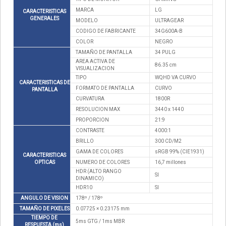
MARCA
LG
CARACTERISTICAS
GENERALES
MODELO
ULTRAGEAR
CODIGO DE FABRICANTE
34G600A-B
COLOR
NEGRO
TAMAÑO DE PANTALLA
34 PULG
AREA ACTIVA DE
86.35 cm
VISUALIZACION
TIPO
WQHD VA CURVO
CARACTERISTICAS DE
FORMATO DE PANTALLA
CURVO
PANTALLA
CURVATURA
1800R
RESOLUCION MAX
3440 x 1440
PROPORCION
21:9
CONTRASTE
4000:1
BRILLO
300 CD/M2
GAMA DE COLORES
sRGB 99% (CIE1931)
CARACTERISTICAS
OPTICAS
NUMERO DE COLORES
16,7 millones
HDR (ALTO RANGO
SI
DINAMICO)
HDR10
SI
ANGULO DE VISION
178º / 178º
TAMAÑO DE PIXELES
0.07725 × 0.23175 mm
TIEMPO DE
5ms GTG / 1ms MBR
RESPUESTA (ms)