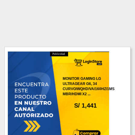
Publicidad
MONITOR GAMING LG
ULTRAGEAR G6, 34
CURVO/WQHD/VA/160HZ/1MS
MBR/HDMI X2 ...
S/ 1,441