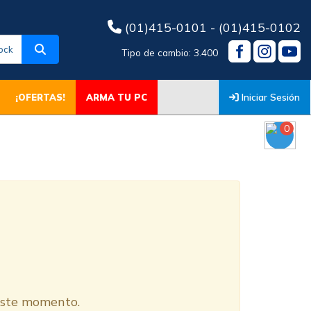
(01)415-0101 - (01)415-0102
ock
Tipo de cambio: 3.400
Iniciar Sesión
¡OFERTAS!
ARMA TU PC
0
O
 este momento.