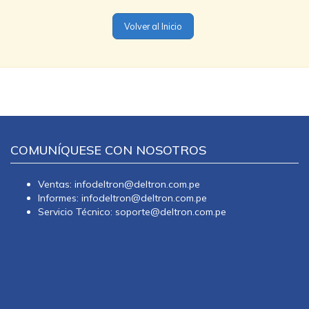
Volver al Inicio
COMUNÍQUESE CON NOSOTROS
Ventas: infodeltron@deltron.com.pe
Informes: infodeltron@deltron.com.pe
Servicio Técnico: soporte@deltron.com.pe