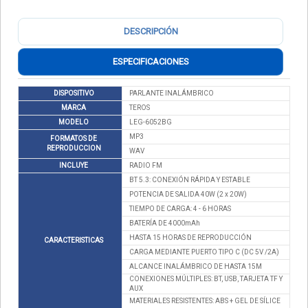
DESCRIPCIÓN
ESPECIFICACIONES
DISPOSITIVO
PARLANTE INALÁMBRICO
MARCA
TEROS
MODELO
LEG-6052BG
MP3
FORMATOS DE
REPRODUCCION
WAV
INCLUYE
RADIO FM
BT 5.3: CONEXIÓN RÁPIDA Y ESTABLE
POTENCIA DE SALIDA 40W (2 x 20W)
TIEMPO DE CARGA: 4 - 6 HORAS
BATERÍA DE 4000mAh
HASTA 15 HORAS DE REPRODUCCIÓN
CARACTERISTICAS
CARGA MEDIANTE PUERTO TIPO C (DC 5V /2A)
ALCANCE INALÁMBRICO DE HASTA 15M
CONEXIONES MÚLTIPLES: BT, USB, TARJETA TF Y
AUX
MATERIALES RESISTENTES: ABS + GEL DE SÍLICE