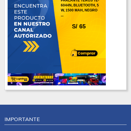
PARLANTE TEROS TE-
6044N, BLUETOOTH, 5
W, 1500 MAH, NEGRO
...
S/ 65
IMPORTANTE