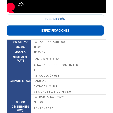
DESCRIPCIÓN
ESPECIFICACIONES
DISPOSITIVO
PARLANTE INALÁMBRICO
MARCA
TEROS
MODELO
TE-6044N
NUMERO DE
EAN 0782752505254
PARTE
ALTAVOZ BLUETOOHT CON LUZ LED
FM
REPRODUCCIÓN USB
CARACTERISTICAS
RANURA SD
ENTRADA AUXILIAR
VERSION DE BLUETOOTH: V 5.0
SALIDA DE ALTAVOZ: 5 W
COLOR
NEGRO
DIMENSIONES
9.3 x 9.3 x 20.8 CM
(CM)