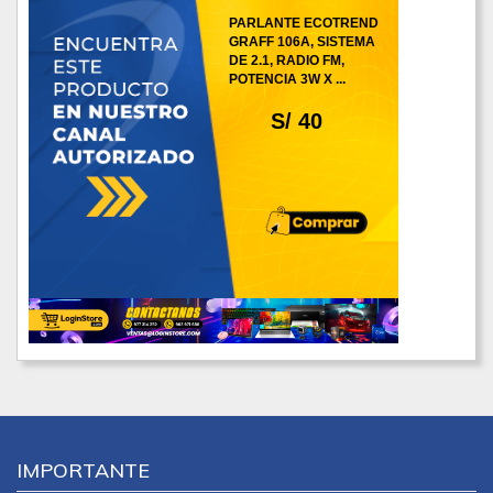
PARLANTE ECOTREND
GRAFF 106A, SISTEMA
DE 2.1, RADIO FM,
POTENCIA 3W X ...
S/ 40
IMPORTANTE