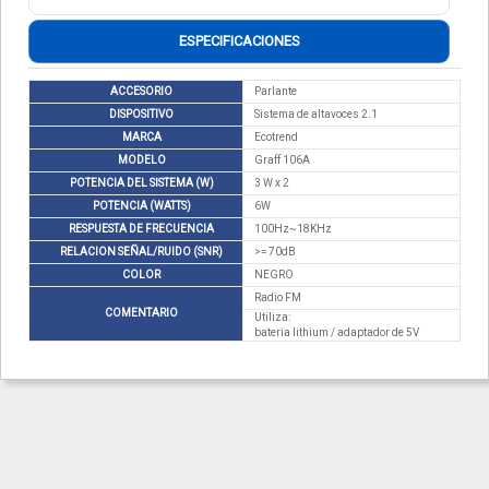
ESPECIFICACIONES
ACCESORIO
Parlante
DISPOSITIVO
Sistema de altavoces 2.1
MARCA
Ecotrend
MODELO
Graff 106A
POTENCIA DEL SISTEMA (W)
3 W x 2
POTENCIA (WATTS)
6W
RESPUESTA DE FRECUENCIA
100Hz~18KHz
RELACION SEÑAL/RUIDO (SNR)
>= 70dB
COLOR
NEGRO
Radio FM
COMENTARIO
Utiliza:
bateria lithium / adaptador de 5V