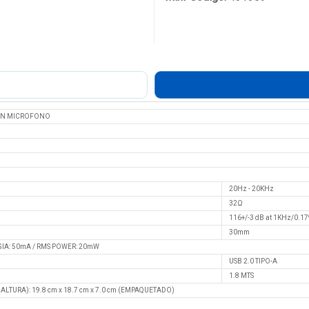
ON MICROFONO
20Hz - 20KHz
32Ω
116+/-3 dB at 1KHz/0.1
30mm
IA: 50mA / RMS POWER: 20mW
USB 2.0 TIPO-A
1.8 MTS
LTURA): 19.8 cm x 18.7 cm x 7.0 cm (EMPAQUETADO)