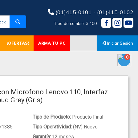
(01)415-0101 - (01)415-0102
ock
Tipo de cambio: 3.400
Iniciar Sesión
¡OFERTAS!
ARMA TU PC
0
con Microfono Lenovo 110, Interfaz
ud Grey (Gris)
Tipo de Producto:
Producto Final
71385
Tipo Operatividad:
(NV) Nuevo
Garantía:
12 meses