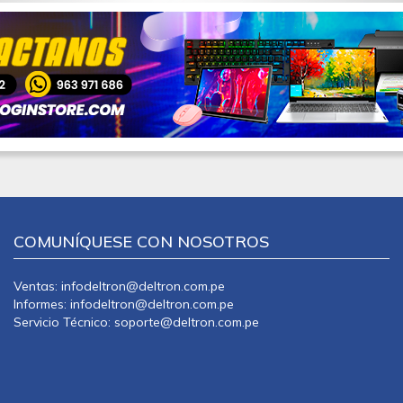
COMUNÍQUESE CON NOSOTROS
Ventas: infodeltron@deltron.com.pe
Informes: infodeltron@deltron.com.pe
Servicio Técnico: soporte@deltron.com.pe