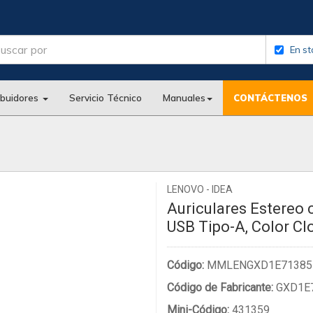
En st
ibuidores
Servicio Técnico
Manuales
CONTÁCTENOS
LENOVO - IDEA
Auriculares Estereo 
USB Tipo-A, Color Clo
Código:
MMLENGXD1E71385
Código de Fabricante:
GXD1E
Mini-Código:
431359