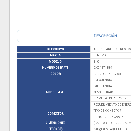
DESCRIPCIÓN
DISPOSITIVO
AURICULARES ESTEREO C
MARCA
LENOVO
MODELO
110
NUMERO DE PARTE
GXD1E71385
COLOR
CLOUD GREY (GRIS)
FRECUENCIA
IMPEDANCIA
AURICULARES
SENSIBILIDAD
DIAMETRO DE ALTAVOZ
REQUERIMIENTO DE ENERG
TIPO DE CONECTOR
CONECTOR
LONGITUD DE CABLE
DIMENSIONES
(LARGO x PROFUNDIDAD x A
PESO (GR)
330 gr (EMPAQUETADO)