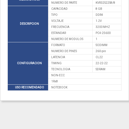
NUMERO DE PARTE
KVR32S22S8/8
CAPACIDAD
8 GB
TIPO
DDR4
VOLTAJE
1.2V
DESCRIPCION
FRECUENCIA
3200 MHZ
ESTANDAR
PC4-25600
NUMERO DE MODULOS
1
FORMATO
SODIMM
NUMERO DE PINES
260-pin
LATENCIA
CL22
CONFIGURACION
TIMING
22-22-22
TECNOLOGIA
SDRAM
NON-ECC
1Rx8
USO RECOMENDADO
NOTEBOOK