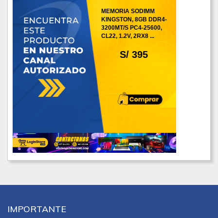
MEMORIA SODIMM
KINGSTON, 8GB DDR4-
3200MT/S PC4-25600,
CL22, 1.2V, 2RX8 ...
S/ 395
IMPORTANTE