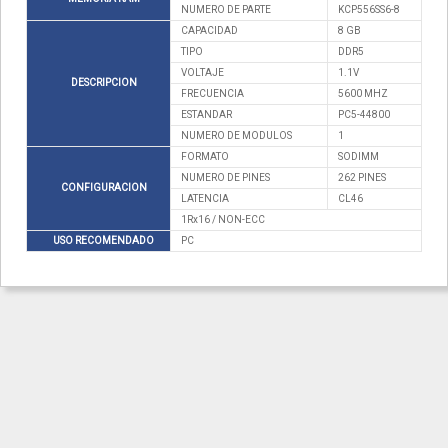
NUMERO DE PARTE
KCP556SS6-8
CAPACIDAD
8 GB
TIPO
DDR5
VOLTAJE
1.1V
DESCRIPCION
FRECUENCIA
5600 MHZ
ESTANDAR
PC5-44800
NUMERO DE MODULOS
1
FORMATO
SODIMM
NUMERO DE PINES
262 PINES
CONFIGURACION
LATENCIA
CL46
1Rx16 / NON-ECC
USO RECOMENDADO
PC