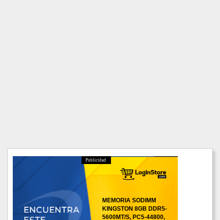
Publicidad
MEMORIA SODIMM
KINGSTON 8GB DDR5-
5600MT/S, PC5-44800,