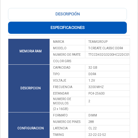
DESCRIPCIÓN
ESPECIFICACIONES
MARCA
TEAMGROUP
MODELO
T-CREATE CLASSIC DDR4
MEMORIA RAM
NUMERO DE PARTE
TTCCD432G3200HC22DC01
COLOR GRIS
CAPACIDAD
32 GB
TIPO
DDR4
VOLTAJE
1.2V
FRECUENCIA
3200 MHZ
DESCRIPCION
ESTANDAR
PC4-25600
NUMERO DE
2
MODULOS
(2 x 16GB)
FORMATO
DIMM
NUMERO DE PINES
288
CONFIGURACION
LATENCIA
CL 22
TIMING
22-22-22-52