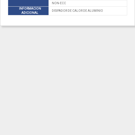
NON-ECC
INFORMACION
DISIPADOR DE CALOR DE ALUMINIO
ADICIONAL