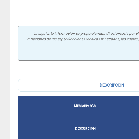
La siguiente información es proporcionada directamente por el f
variaciones de las especificaciones técnicas mostradas, las cuales p
DESCRIPCIÓN
MEMORIA RAM
DESCRIPCION