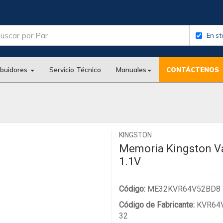
En st
ibuidores
Servicio Técnico
Manuales
CONTÁCTENOS
KINGSTON
Memoria Kingston V
1.1V
Código:
ME32KVR64V52BD8
Código de Fabricante:
KVR64
32