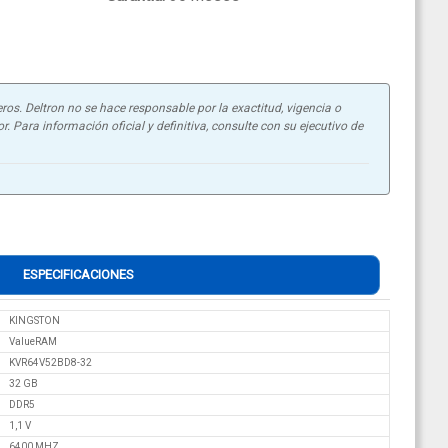
ros. Deltron no se hace responsable por la exactitud, vigencia o
. Para información oficial y definitiva, consulte con su ejecutivo de
ESPECIFICACIONES
KINGSTON
ValueRAM
KVR64V52BD8-32
32 GB
DDR5
‎1,1 V
6400 MHZ