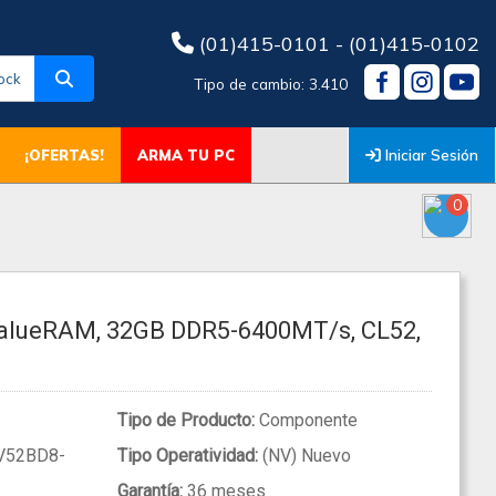
(01)415-0101 - (01)415-0102
ock
Tipo de cambio: 3.410
Iniciar Sesión
¡OFERTAS!
ARMA TU PC
0
alueRAM, 32GB DDR5-6400MT/s, CL52,
Tipo de Producto:
Componente
V52BD8-
Tipo Operatividad:
(NV) Nuevo
Garantía:
36 meses