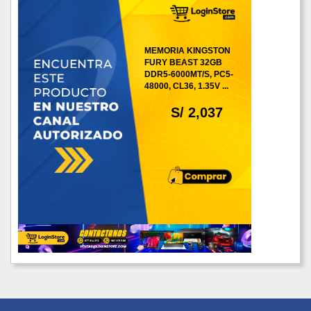
MEMORIA KINGSTON
FURY BEAST 32GB
DDR5-6000MT/S, PC5-
48000, CL36, 1.35V ...
S/ 2,037