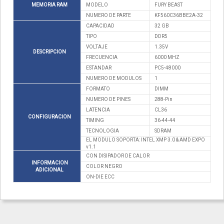
MEMORIA RAM
MODELO
FURY BEAST
NUMERO DE PARTE
KF560C36BBE2A-32
CAPACIDAD
32 GB
TIPO
DDR5
VOLTAJE
1.35V
DESCRIPCION
FRECUENCIA
6000 MHZ
ESTANDAR
PC5-48000
NUMERO DE MODULOS
1
FORMATO
DIMM
NUMERO DE PINES
288-Pin
LATENCIA
CL36
CONFIGURACION
TIMING
36-44-44
TECNOLOGIA
SDRAM
EL MODULO SOPORTA: INTEL XMP 3.0 & AMD EXPO
v1.1
CON DISIPADOR DE CALOR
INFORMACION
COLOR NEGRO
ADICIONAL
ON-DIE ECC