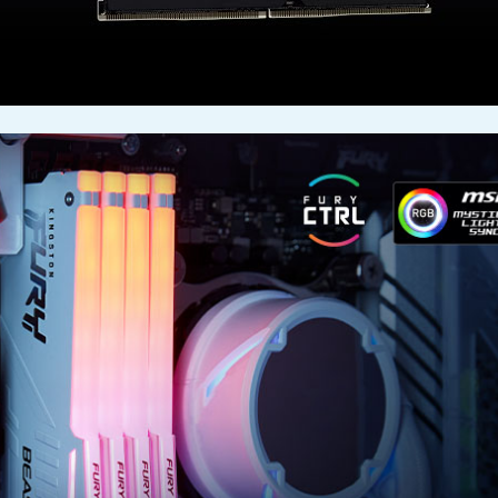
00:00
|
00:30
0: