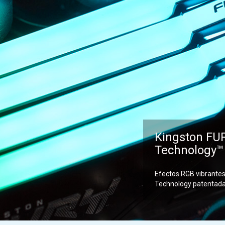
Kingston FUR
Technology™
Efectos RGB vibrantes 
Technology patentada