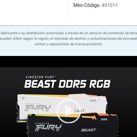
Mini-Código:
491011
abricante o su distribuidor autorizado a través de un servicio de contenido de terce
ueden diferir según la región, el mercado de destino o actualizaciones del proveedor
ventas o especialista de marca/producto.
Video Player