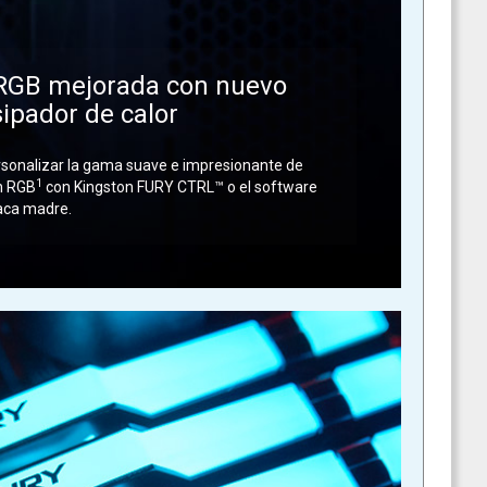
 RGB mejorada con nuevo
sipador de calor
ersonalizar la gama suave e impresionante de
1
n RGB
con Kingston FURY CTRL™ o el software
laca madre.