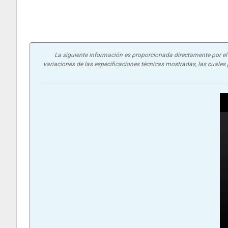
La siguiente información es proporcionada directamente por el f
variaciones de las especificaciones técnicas mostradas, las cuales p