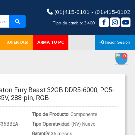
(01)415-0101 - (01)415-0102
ock
Tipo de cambio: 3.400
Iniciar Sesión
¡OFERTAS!
ARMA TU PC
0
ton Fury Beast 32GB DDR5-6000, PC5-
35V, 288-pin, RGB
Tipo de Producto:
Componente
36BBEA-
Tipo Operatividad:
(NV) Nuevo
Garantía:
36 meses