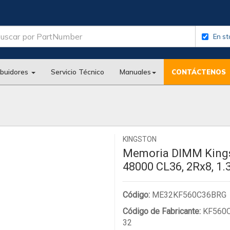
En st
ibuidores
Servicio Técnico
Manuales
CONTÁCTENOS
KINGSTON
Memoria DIMM Kings
48000 CL36, 2Rx8, 1.
Código:
ME32KF560C36BRG
Código de Fabricante:
KF560C
32