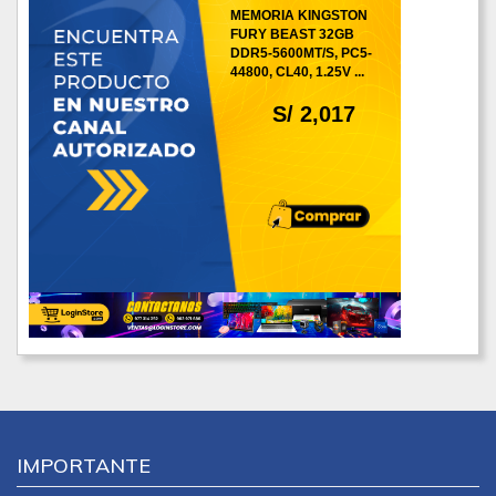
MEMORIA KINGSTON
FURY BEAST 32GB
DDR5-5600MT/S, PC5-
44800, CL40, 1.25V ...
S/ 2,017
IMPORTANTE