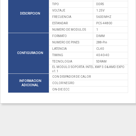
TIPO
DDR5
VOLTAJE
1.25V
DESCRIPCION
FRECUENCIA
5600 MHZ
ESTANDAR
PC5-44800
NUMERO DE MODULOS
1
FORMATO
DIMM
NUMERO DE PINES
288-Pin
LATENCIA
CL40
CONFIGURACION
TIMING
40-40-40
TECNOLOGIA
SDRAM
EL MODULO SOPORTA: INTEL XMP 3.0 & AMD EXPO
v1.1
CON DISIPADOR DE CALOR
INFORMACION
COLOR NEGRO
ADICIONAL
ON-DIE ECC