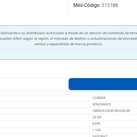
Mini-Código:
515188
abricante o su distribuidor autorizado a través de un servicio de contenido de terce
ueden diferir según la región, el mercado de destino o actualizaciones del proveedor
ventas o especialista de marca/producto.
CORSAIR
VENGEANCE
CMSX24GX5M1A5600C48
24 GB
DDR5
1.10V
5600 MHZ