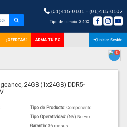
(01)415-0101 - (01)415-0102
ock
Tipo de cambio: 3.400
Iniciar Sesión
¡OFERTAS!
ARMA TU PC
0
ngeance, 24GB (1x24GB) DDR5-
0V
S
Tipo de Producto:
Componente
Tipo Operatividad:
(NV) Nuevo
Garantía:
36 meses