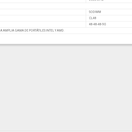
SODIMM
CL48
48-48-48-90
 AMPLIA GAMA DE PORTÁTILES INTEL Y AMD.