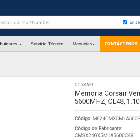
En st
ibuidores
Servicio Técnico
Manuales
CONTÁCTENOS
CORSAIR
Memoria Corsair Ve
5600MHZ, CL48, 1.1
Código:
ME24CMX5M1A560
Código de Fabricante:
CMSX24GX5M1A5600C48