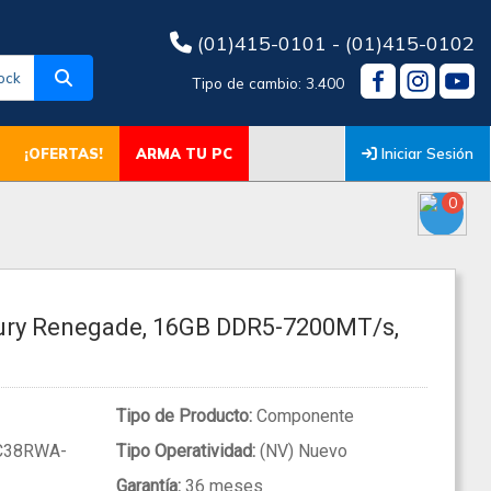
(01)415-0101 - (01)415-0102
ock
Tipo de cambio: 3.400
Iniciar Sesión
¡OFERTAS!
ARMA TU PC
0
ury Renegade, 16GB DDR5-7200MT/s,
Tipo de Producto:
Componente
C38RWA-
Tipo Operatividad:
(NV) Nuevo
Garantía:
36 meses