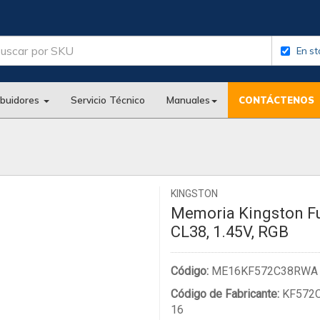
En st
ibuidores
Servicio Técnico
Manuales
CONTÁCTENOS
KINGSTON
Memoria Kingston F
CL38, 1.45V, RGB
Código:
ME16KF572C38RWA
Código de Fabricante:
KF572
16