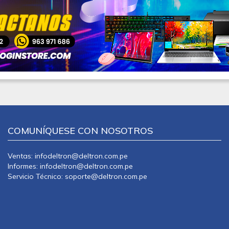
COMUNÍQUESE CON NOSOTROS
Ventas: infodeltron@deltron.com.pe
Informes: infodeltron@deltron.com.pe
Servicio Técnico: soporte@deltron.com.pe