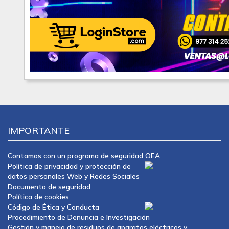
IMPORTANTE
Contamos con un programa de seguridad OEA
Política de privacidad y protección de
datos personales Web y Redes Sociales
Documento de seguridad
Política de cookies
Código de Ética y Conducta
Procedimiento de Denuncia e Investigación
Gestión y manejo de residuos de aparatos eléctricos y