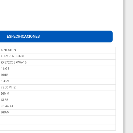
ESPECIFICACIONES
KINGSTON
FURY RENEGADE
KF572C38RWA-16
16 GB
DDR5
1.45V
7200 MHZ
DIMM
CL38
38-44-44
DRAM