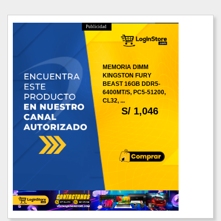
Publicidad
MEMORIA DIMM
KINGSTON FURY
BEAST 16GB DDR5-
6400MT/S, PC5-51200,
CL32, ...
S/ 1,046