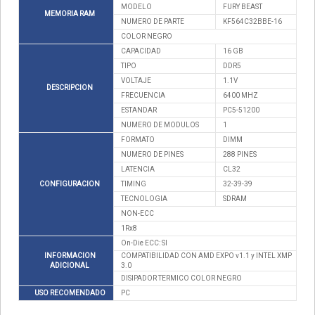
MODELO
FURY BEAST
MEMORIA RAM
NUMERO DE PARTE
KF564C32BBE-16
COLOR NEGRO
CAPACIDAD
16 GB
TIPO
DDR5
VOLTAJE
1.1V
DESCRIPCION
FRECUENCIA
6400 MHZ
ESTANDAR
PC5-51200
NUMERO DE MODULOS
1
FORMATO
DIMM
NUMERO DE PINES
288 PINES
LATENCIA
CL32
CONFIGURACION
TIMING
32-39-39
TECNOLOGIA
SDRAM
NON-ECC
1Rx8
On-Die ECC: SI
INFORMACION
COMPATIBILIDAD CON AMD EXPO v1.1 y INTEL XMP
ADICIONAL
3.0
DISIPADOR TERMICO COLOR NEGRO
USO RECOMENDADO
PC