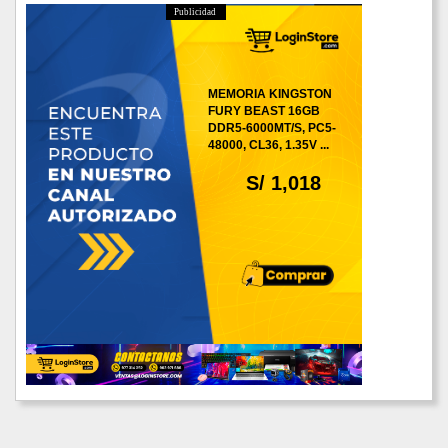
Publicidad
MEMORIA KINGSTON
FURY BEAST 16GB
DDR5-6000MT/S, PC5-
48000, CL36, 1.35V ...
S/ 1,018