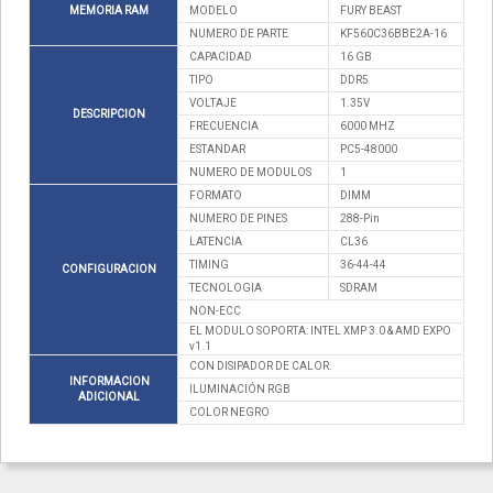
MEMORIA RAM
MODELO
FURY BEAST
NUMERO DE PARTE
KF560C36BBE2A-16
CAPACIDAD
16 GB
TIPO
DDR5
VOLTAJE
1.35V
DESCRIPCION
FRECUENCIA
6000 MHZ
ESTANDAR
PC5-48000
NUMERO DE MODULOS
1
FORMATO
DIMM
NUMERO DE PINES
288-Pin
LATENCIA
CL36
TIMING
36-44-44
CONFIGURACION
TECNOLOGIA
SDRAM
NON-ECC
EL MODULO SOPORTA: INTEL XMP 3.0 & AMD EXPO
v1.1
CON DISIPADOR DE CALOR.
INFORMACION
ILUMINACIÓN RGB
ADICIONAL
COLOR NEGRO