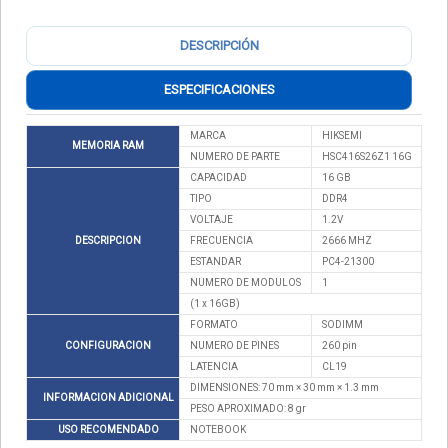
DESCRIPCIÓN
ESPECIFICACIONES
MARCA
HIKSEMI
MEMORIA RAM
NUMERO DE PARTE
HSC416S26Z1 16G
CAPACIDAD
16 GB
TIPO
DDR4
VOLTAJE
1.2V
DESCRIPCION
FRECUENCIA
2666 MHZ
ESTANDAR
PC4-21300
NUMERO DE MODULOS
1
(1 x 16GB)
FORMATO
SODIMM
CONFIGURACION
NUMERO DE PINES
260 pin
LATENCIA
CL19
DIMENSIONES: 70 mm × 30 mm × 1.3 mm
INFORMACION ADICIONAL
PESO APROXIMADO: 8 gr
USO RECOMENDADO
NOTEBOOK