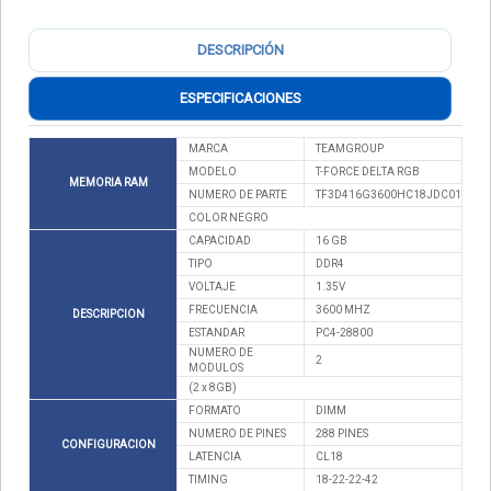
DESCRIPCIÓN
ESPECIFICACIONES
MARCA
TEAMGROUP
MODELO
T-FORCE DELTA RGB
MEMORIA RAM
NUMERO DE PARTE
TF3D416G3600HC18JDC01
COLOR NEGRO
CAPACIDAD
16 GB
TIPO
DDR4
VOLTAJE
1.35V
FRECUENCIA
3600 MHZ
DESCRIPCION
ESTANDAR
PC4-28800
NUMERO DE
2
MODULOS
(2 x 8GB)
FORMATO
DIMM
NUMERO DE PINES
288 PINES
CONFIGURACION
LATENCIA
CL18
TIMING
18-22-22-42