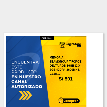
Publicidad
MEMORIA
TEAMGROUP T-FORCE
DELTA RGB 16GB (2 X
8GB) DDR4-3600MHZ,
CL18, ...
S/ 501