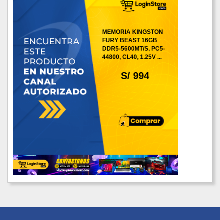
MEMORIA KINGSTON
FURY BEAST 16GB
DDR5-5600MT/S, PC5-
44800, CL40, 1.25V ...
S/ 994