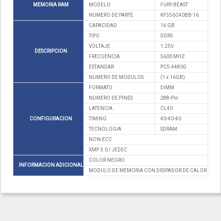
MEMORIA RAM
MODELO
FURY BEAST
NUMERO DE PARTE
KF556C40BB-16
CAPACIDAD
16 GB
TIPO
DDR5
VOLTAJE
1.25V
DESCRIPCION
FRECUENCIA
5600 MHZ
ESTANDAR
PC5-44800
NUMERO DE MODULOS
(1 x 16GB)
FORMATO
DIMM
NUMERO DE PINES
288-Pin
LATENCIA
CL40
CONFIGURACION
TIMING
40-40-40
TECNOLOGIA
SDRAM
NON-ECC
XMP 3.0 / JEDEC
COLOR NEGRO
INFORMACION ADICIONAL
MODULO DE MEMORIA CON DISIPADOR DE CALOR