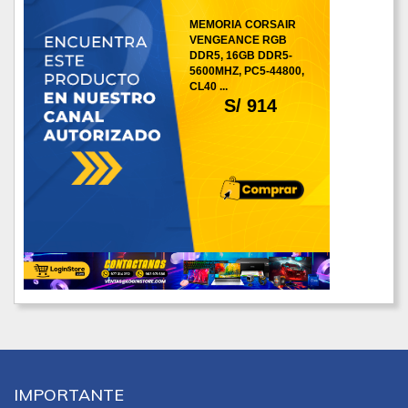
MEMORIA CORSAIR
VENGEANCE RGB
DDR5, 16GB DDR5-
5600MHZ, PC5-44800,
CL40 ...
S/ 914
IMPORTANTE