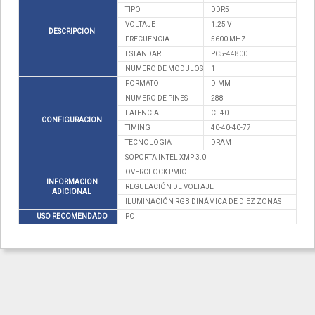
TIPO
DDR5
VOLTAJE
1.25 V
DESCRIPCION
FRECUENCIA
5600 MHZ
ESTANDAR
PC5-44800
NUMERO DE MODULOS
1
FORMATO
DIMM
NUMERO DE PINES
288
LATENCIA
CL40
CONFIGURACION
TIMING
40-40-40-77
TECNOLOGIA
DRAM
SOPORTA INTEL XMP 3.0
OVERCLOCK PMIC
INFORMACION
REGULACIÓN DE VOLTAJE
ADICIONAL
ILUMINACIÓN RGB DINÁMICA DE DIEZ ZONAS
USO RECOMENDADO
PC