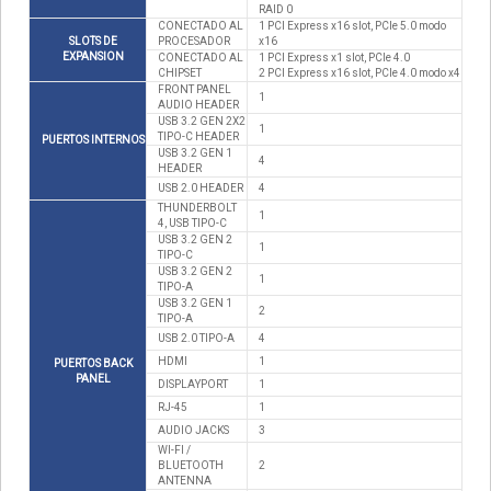
RAID 0
CONECTADO AL
1 PCI Express x16 slot, PCIe 5.0 modo
SLOTS DE
PROCESADOR
x16
EXPANSION
CONECTADO AL
1 PCI Express x1 slot, PCIe 4.0
CHIPSET
2 PCI Express x16 slot, PCIe 4.0 modo x4
FRONT PANEL
1
AUDIO HEADER
USB 3.2 GEN 2X2
1
TIPO-C HEADER
PUERTOS INTERNOS
USB 3.2 GEN 1
4
HEADER
USB 2.0 HEADER
4
THUNDERBOLT
1
4, USB TIPO-C
USB 3.2 GEN 2
1
TIPO-C
USB 3.2 GEN 2
1
TIPO-A
USB 3.2 GEN 1
2
TIPO-A
USB 2.0 TIPO-A
4
HDMI
1
PUERTOS BACK
PANEL
DISPLAYPORT
1
RJ-45
1
AUDIO JACKS
3
WI-FI /
BLUETOOTH
2
ANTENNA