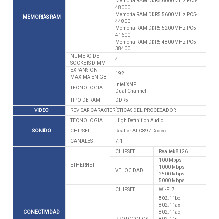
Memoria RAM DDR5 6000 MHz PC5-
48000
Memoria RAM DDR5 5600 MHz PC5-
MEMORIAS RAM
44800
Memoria RAM DDR5 5200 MHz PC5-
41600
Memoria RAM DDR5 4800 MHz PC5-
38400
NUMERO DE
4
SOCKETS DIMM
EXPANSION
192
MAXIMA EN GB
Intel XMP
TECNOLOGIA
Dual Channel
TIPO DE RAM
DDR5
VIDEO
REVISAR CARACTERÍSTICAS DEL PROCESADOR
TECNOLOGIA
High Definition Audio
SONIDO
CHIPSET
Realtek ALC897 Codec
CANALES
7.1
CHIPSET
Realtek 8126
100 Mbps
ETHERNET
1000 Mbps
VELOCIDAD
2500 Mbps
5000 Mbps
CHIPSET
Wi-Fi 7
802.11be
802.11ax
CONECTIVIDAD
802.11ac
PROTOCOLOS
802.11n