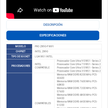
DESCRIPCIÓN
ESPECIFICACIONES
MODELO
PRO Z890-P WIFI
CHIPSET
INTEL Z890
TIPO DE SOCKET
LGA1851 INTEL
Procesador Core Ultra 9 S1851 - Series 2
INTEL
Procesador Core Ultra 7 S1851 - Series 2
PROCESADORES
COMPATIBLE
Procesador Core Ultra 5 S1851 - Series 2
Procesador Core Ultra 3 S1851 - Series 2
Memoria RAM DDR5 8200 MHz PC5-
65600
Memoria RAM DDR5 7600 MHz PC5-
60800
Memoria RAM DDR5 7200 MHz PC5-
57600
Memoria RAM DDR5 6800 MHz PC5-
54400
Memoria RAM DDR5 6400 MHz PC5-
COMPATIBLES
51200