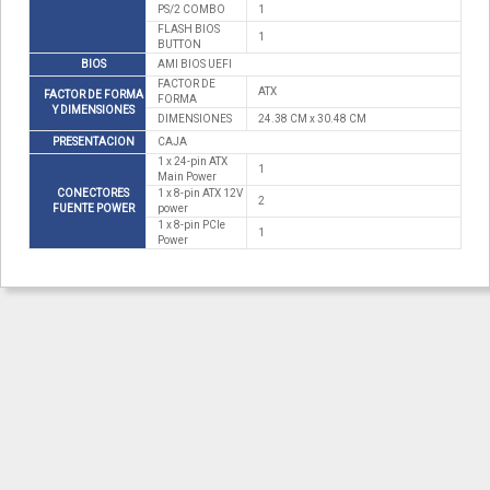
PS/2 COMBO
1
FLASH BIOS
1
BUTTON
BIOS
AMI BIOS UEFI
FACTOR DE
ATX
FACTOR DE FORMA
FORMA
Y DIMENSIONES
DIMENSIONES
24.38 CM x 30.48 CM
PRESENTACION
CAJA
1 x 24-pin ATX
1
Main Power
CONECTORES
1 x 8-pin ATX 12V
2
FUENTE POWER
power
1 x 8-pin PCIe
1
Power