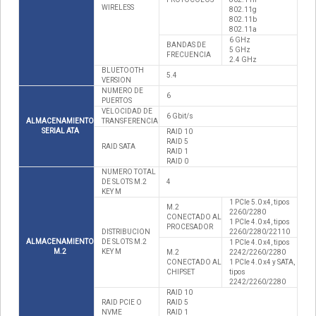
WIRELESS
802.11g
802.11b
802.11a
6 GHz
BANDAS DE
5 GHz
FRECUENCIA
2.4 GHz
BLUETOOTH
5.4
VERSION
NUMERO DE
6
PUERTOS
VELOCIDAD DE
6 Gbit/s
ALMACENAMIENTO
TRANSFERENCIA
SERIAL ATA
RAID 10
RAID 5
RAID SATA
RAID 1
RAID 0
NUMERO TOTAL
DE SLOTS M.2
4
KEY M
1 PCIe 5.0 x4, tipos
M.2
2260/2280
CONECTADO AL
1 PCIe 4.0 x4, tipos
PROCESADOR
DISTRIBUCION
2260/2280/22110
ALMACENAMIENTO
DE SLOTS M.2
1 PCIe 4.0 x4, tipos
M.2
KEY M
M.2
2242/2260/2280
CONECTADO AL
1 PCIe 4.0 x4 y SATA,
CHIPSET
tipos
2242/2260/2280
RAID 10
RAID PCIE O
RAID 5
NVME
RAID 1