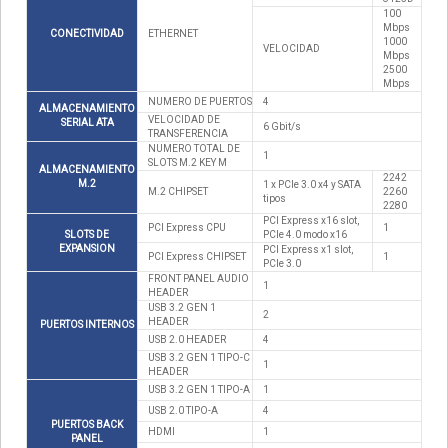
100
Mbps
CONECTIVIDAD
ETHERNET
1000
VELOCIDAD
Mbps
2500
Mbps
NUMERO DE PUERTOS
4
ALMACENAMIENTO
VELOCIDAD DE
SERIAL ATA
6 Gbit/s
TRANSFERENCIA
NUMERO TOTAL DE
1
SLOTS M.2 KEY M
ALMACENAMIENTO
2242
M.2
1 x PCIe 3.0 x4 y SATA
M.2 CHIPSET
2260
tipos
2280
PCI Express x16 slot,
PCI Express CPU
1
SLOTS DE
PCIe 4.0 modo x16
EXPANSION
PCI Express x1 slot,
PCI Express CHIPSET
1
PCIe 3.0
FRONT PANEL AUDIO
1
HEADER
USB 3.2 GEN 1
2
HEADER
PUERTOS INTERNOS
USB 2.0 HEADER
4
USB 3.2 GEN 1 TIPO-C
1
HEADER
USB 3.2 GEN 1 TIPO-A
1
USB 2.0 TIPO-A
4
PUERTOS BACK
HDMI
1
PANEL