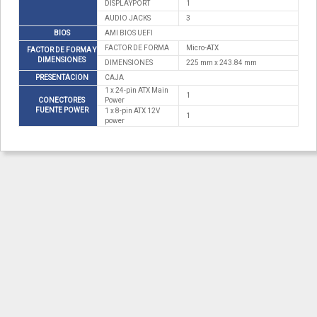
DISPLAYPORT
1
AUDIO JACKS
3
BIOS
AMI BIOS UEFI
FACTOR DE FORMA
Micro-ATX
FACTOR DE FORMA Y
DIMENSIONES
DIMENSIONES
225 mm x 243.84 mm
PRESENTACION
CAJA
1 x 24-pin ATX Main
1
CONECTORES
Power
FUENTE POWER
1 x 8-pin ATX 12V
1
power