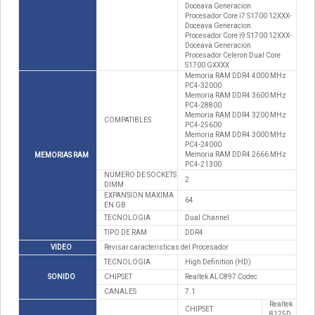
Doceava Generacion
Procesador Core i7 S1700 12XXX-
Doceava Generacion
Procesador Core i9 S1700 12XXX-
Doceava Generacion
Procesador Celeron Dual Core
S1700 GXXXX
Memoria RAM DDR4 4000 MHz
PC4-32000
Memoria RAM DDR4 3600 MHz
PC4-28800
Memoria RAM DDR4 3200 MHz
COMPATIBLES
PC4-25600
Memoria RAM DDR4 3000 MHz
PC4-24000
Memoria RAM DDR4 2666 MHz
MEMORIAS RAM
PC4-21300
NUMERO DE SOCKETS
2
DIMM
EXPANSION MAXIMA
64
EN GB
TECNOLOGIA
Dual Channel
TIPO DE RAM
DDR4
VIDEO
Revisar caracteristicas del Procesador
TECNOLOGIA
High Definition (HD)
SONIDO
CHIPSET
Realtek ALC897 Codec
CANALES
7.1
Realtek
CHIPSET
8125D