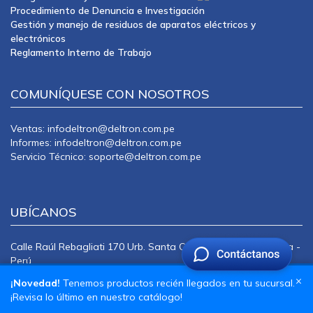
Procedimiento de Denuncia e Investigación
Gestión y manejo de residuos de aparatos eléctricos y
electrónicos
Reglamento Interno de Trabajo
COMUNÍQUESE CON NOSOTROS
Ventas: infodeltron@deltron.com.pe
Informes: infodeltron@deltron.com.pe
Servicio Técnico: soporte@deltron.com.pe
UBÍCANOS
Calle Raúl Rebagliati 170 Urb. Santa Catalina La Victoria Lima -
Perú
CENTRAL TELEFÓNICA: 415-0101
×
¡Novedad!
Tenemos productos recién llegados en tu sucursal.
¡Revisa lo último en nuestro catálogo!
Copyright © Deltron 2024