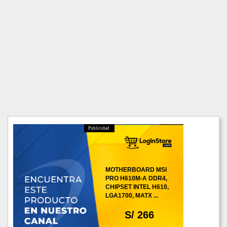
Publicidad
MOTHERBOARD MSI
PRO H610M-A DDR4,
CHIPSET INTEL H610,
LGA1700, MATX ...
S/ 266