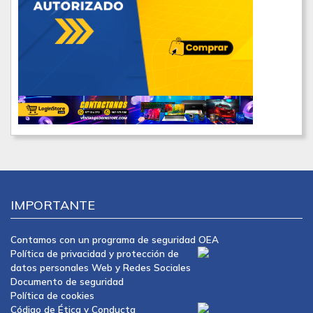
IMPORTANTE
Contamos con un programa de seguridad OEA
Política de privacidad y protección de
datos personales Web y Redes Sociales
Documento de seguridad
Política de cookies
Código de Ética y Conducta