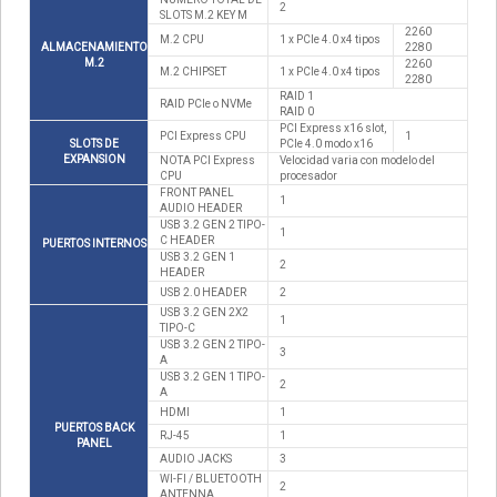
2
SLOTS M.2 KEY M
2260
M.2 CPU
1 x PCIe 4.0 x4 tipos
ALMACENAMIENTO
2280
M.2
2260
M.2 CHIPSET
1 x PCIe 4.0 x4 tipos
2280
RAID 1
RAID PCIe o NVMe
RAID 0
PCI Express x16 slot,
PCI Express CPU
1
SLOTS DE
PCIe 4.0 modo x16
EXPANSION
NOTA PCI Express
Velocidad varia con modelo del
CPU
procesador
FRONT PANEL
1
AUDIO HEADER
USB 3.2 GEN 2 TIPO-
1
C HEADER
PUERTOS INTERNOS
USB 3.2 GEN 1
2
HEADER
USB 2.0 HEADER
2
USB 3.2 GEN 2X2
1
TIPO-C
USB 3.2 GEN 2 TIPO-
3
A
USB 3.2 GEN 1 TIPO-
2
A
HDMI
1
PUERTOS BACK
RJ-45
1
PANEL
AUDIO JACKS
3
WI-FI / BLUETOOTH
2
ANTENNA