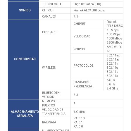
TECNOLOGIA
High Definition (HD)
SONIDO
CHIPSET
Realtek ALC4080 Codec
CANALES
7.1
Realtek
CHIPSET
RTL8125BG
10 Mbps
ETHERNET
100 Mbps
VELOCIDAD
1000 Mbps
2500 Mbps
AMD Wi-Fi
CHIPSET
6E
802.11ax
CONECTIVIDAD
802.11ac
802.11n
PROTOCOLOS
WIRELESS
802.11g
802.11b
802.11a
6 GHz
BANDAS DE
5 GHz
FRECUENCIA
2.4 GHz
BLUETOOTH
5.3
VERSION
NUMERO DE
4
PUERTOS
VELOCIDAD DE
ALMACENAMIENTO
6 Gbit/s
TRANSFERENCIA
SERIAL ATA
RAID 10
RAID SATA
RAID 1
RAID 0
NUMERO TOTAL DE