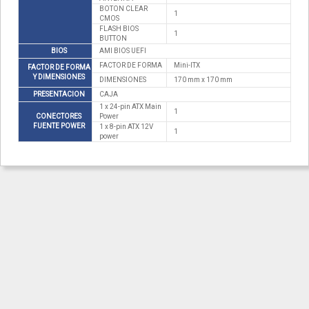
BOTON CLEAR
1
CMOS
FLASH BIOS
1
BUTTON
BIOS
AMI BIOS UEFI
FACTOR DE FORMA
Mini-ITX
FACTOR DE FORMA
Y DIMENSIONES
DIMENSIONES
170 mm x 170 mm
PRESENTACION
CAJA
1 x 24-pin ATX Main
1
CONECTORES
Power
FUENTE POWER
1 x 8-pin ATX 12V
1
power