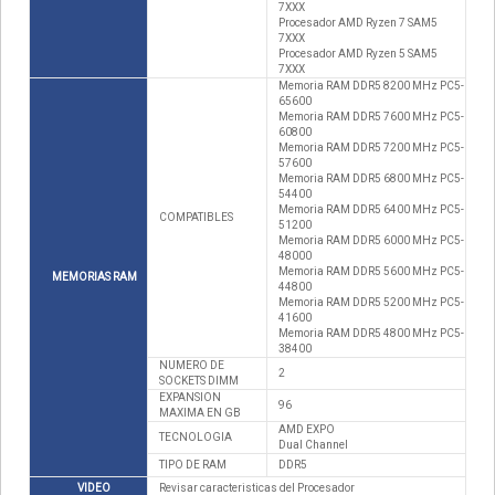
7XXX
Procesador AMD Ryzen 7 SAM5
7XXX
Procesador AMD Ryzen 5 SAM5
7XXX
Memoria RAM DDR5 8200 MHz PC5-
65600
Memoria RAM DDR5 7600 MHz PC5-
60800
Memoria RAM DDR5 7200 MHz PC5-
57600
Memoria RAM DDR5 6800 MHz PC5-
54400
Memoria RAM DDR5 6400 MHz PC5-
COMPATIBLES
51200
Memoria RAM DDR5 6000 MHz PC5-
48000
Memoria RAM DDR5 5600 MHz PC5-
MEMORIAS RAM
44800
Memoria RAM DDR5 5200 MHz PC5-
41600
Memoria RAM DDR5 4800 MHz PC5-
38400
NUMERO DE
2
SOCKETS DIMM
EXPANSION
96
MAXIMA EN GB
AMD EXPO
TECNOLOGIA
Dual Channel
TIPO DE RAM
DDR5
VIDEO
Revisar caracteristicas del Procesador