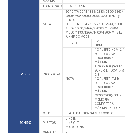
MAXIMA
TECNOLOGIA
DUAL CHANNEL
SOPORTA DDR4 1866/ 2133/ 2400/ 2667/
2800/ 2933/ 3000/ 3066/ 3200 MHz by
JEDEC
NOTA
SOPORTA DDR4 2667/ 2800 /2933 /3000
/3066 /3200 /3466 /3600/ 3733 /3866
/4000 /4133 /4266 /4400/ 4600+ MHz by
A-XMP OC MODE
DVI-D
PUERTOS
HDMI
1 X PUERTO HDMI 2.1,
SOPORTA UNA
RESOLUCIÓN
MÁXIMA DE
4096X2160 @60HZ
SOPORTE HDCP 1.4 &
VIDEO
INCORPORA
2.3
NOTA
1 X PUERTO DVI-D,
SOPORTA UNA
RESOLUCIÓN
MÁXIMA DE
1920X1200@60HZ
MEMORIA
COMPARTIDA
MÁXIMA DE 16 GB
CHIPSET
REALTEK ALC892/ALC897 CODEC
LINE IN
SONIDO
PUERTOS
LINE OUT
MICROFONO
CANALES
7.1