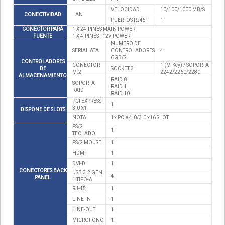
VELOCIDAD
10/100/1000 MB/S
CONECTIVIDAD
LAN
PUERTOS RJ45
1
CONECTOR PARA
1 X 24-PINES MAIN POWER
FUENTE
1 X 4-PINES +12V POWER
NUMERO DE
SERIAL ATA
CONTROLADORES
4
6GB/S
CONTROLADORES
CONECTOR
1 (M-Key) / SOPORTA
DE
SOCKET 3
M.2
2242/2260/2280
ALMACENAMIENTO
RAID 0
SOPORTA
RAID 1
RAID
RAID 10
PCI EXPRESS
1
3.0 X1
DISPONE DE SLOTS
NOTA
1x PCIe 4.0/3.0 x16 SLOT
PS/2
1
TECLADO
PS/2 MOUSE
1
HDMI
1
DVI-D
1
CONECTORES BACK
USB 3.2 GEN
4
PANEL
1 TIPO-A
RJ-45
1
LINE-IN
1
LINE-OUT
1
MICROFONO
1