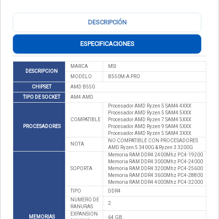
DESCRIPCIÓN
ESPECIFICACIONES
MARCA
MSI
DESCRIPCION
MODELO
B550M-A PRO
CHIPSET
AMD B550
TIPO DE SOCKET
AM4 AMD
Procesador AMD Ryzen 5 SAM4 4XXX
Procesador AMD Ryzen 5 SAM4 5XXX
COMPATIBLE
Procesador AMD Ryzen 7 SAM4 5XXX
PROCESADORES
Procesador AMD Ryzen 9 SAM4 5XXX
Procesador AMD Ryzen 5 SAM4 3XXX
NO COMPATIBLE CON PROCESADORES
NOTA
AMD Ryzen 5 3400G & Ryzen 3 3200G
Memoria RAM DDR4 2400Mhz PC4-19200
Memoria RAM DDR4 3000Mhz PC4-24000
SOPORTA
Memoria RAM DDR4 3200Mhz PC4-25600
Memoria RAM DDR4 3600Mhz PC4-28800
Memoria RAM DDR4 4000Mhz PC4-32000
TIPO
DDR4
NUMERO DE
2
RANURAS
EXPANSION
MEMORIAS
64 GB