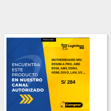
Publicidad
MOTHERBOARD MSI
B550M-A PRO, AMD
B550, AM4, DDR4,
HDMI, DVI-D, LAN, US ...
S/ 284