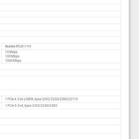
Realtek RTL8111H
10 Mbps
100 Mbps
1000 Mbps
1 PCIe 4.0 x4 y SATA, tipos 2242/2260/2280/22110
1 PCIe 3.0 x4, tipos 2242/2260/2280