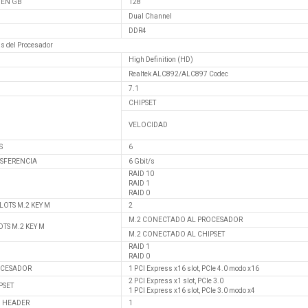
 EN GB
128
Dual Channel
DDR4
as del Procesador
High Definition (HD)
Realtek ALC892/ALC897 Codec
7.1
CHIPSET
VELOCIDAD
S
6
NSFERENCIA
6 Gbit/s
RAID 10
RAID 1
RAID 0
LOTS M.2 KEY M
2
M.2 CONECTADO AL PROCESADOR
OTS M.2 KEY M
M.2 CONECTADO AL CHIPSET
RAID 1
RAID 0
OCESADOR
1 PCI Express x16 slot, PCIe 4.0 modo x16
2 PCI Express x1 slot, PCIe 3.0
PSET
1 PCI Express x16 slot, PCIe 3.0 modo x4
O HEADER
1