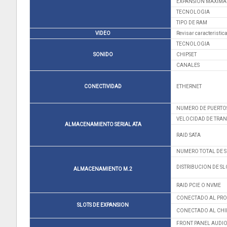
EXPANSION MAXIMA
TECNOLOGIA
TIPO DE RAM
VIDEO
Revisar caracteristic
TECNOLOGIA
SONIDO
CHIPSET
CANALES
CONECTIVIDAD
ETHERNET
NUMERO DE PUERTO
VELOCIDAD DE TRA
ALMACENAMIENTO SERIAL ATA
RAID SATA
NUMERO TOTAL DE S
DISTRIBUCION DE SL
ALMACENAMIENTO M.2
RAID PCIE O NVME
CONECTADO AL PR
SLOTS DE EXPANSION
CONECTADO AL CHI
FRONT PANEL AUDI