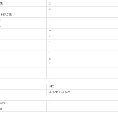
ER
2
4
-C HEADER
1
C
1
A
1
A
2
4
1
1
1
5
1
1
1
ATX
30.5cm x 24.4cm
Power
1
er
1