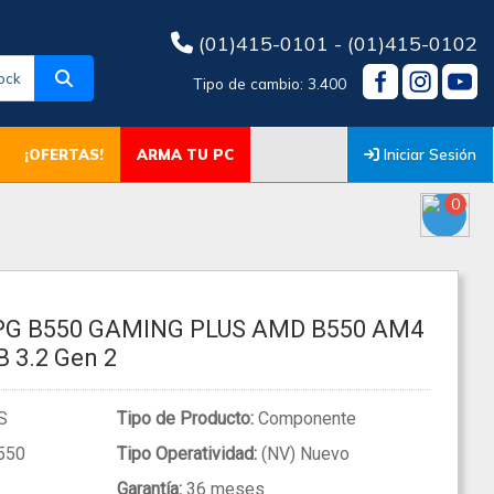
(01)415-0101 - (01)415-0102
ock
Tipo de cambio: 3.400
Iniciar Sesión
¡OFERTAS!
ARMA TU PC
0
PG B550 GAMING PLUS AMD B550 AM4
B 3.2 Gen 2
S
Tipo de Producto:
Componente
550
Tipo Operatividad:
(NV) Nuevo
Garantía:
36 meses