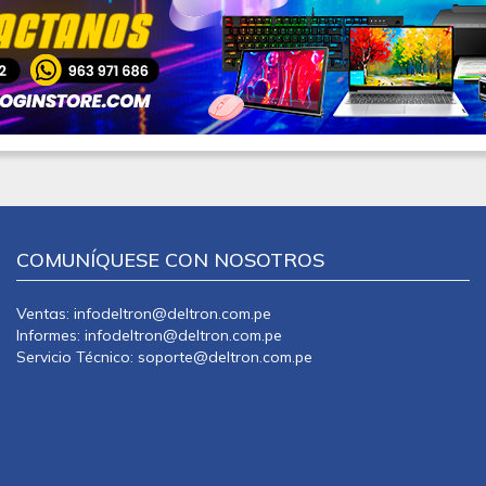
COMUNÍQUESE CON NOSOTROS
Ventas: infodeltron@deltron.com.pe
Informes: infodeltron@deltron.com.pe
Servicio Técnico: soporte@deltron.com.pe