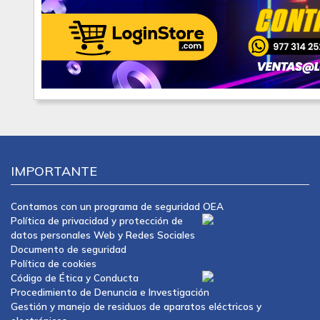
IMPORTANTE
Contamos con un programa de seguridad OEA
Política de privacidad y protección de
datos personales Web y Redes Sociales
Documento de seguridad
Política de cookies
Código de Ética y Conducta
Procedimiento de Denuncia e Investigación
Gestión y manejo de residuos de aparatos eléctricos y