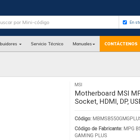
En st
ibuidores
Servicio Técnico
Manuales
CONTÁCTENOS
MSI
Motherboard MSI M
Socket, HDMI, DP, US
Código:
MBMSB550GMGPLU
Código de Fabricante:
MPG B
GAMING PLUS