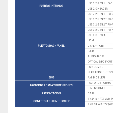
USB 3.2 GEN 1 HEAD
PUERTOS INTERNOS
USB 2.0 HEADER
USB 3.2 GEN 1 TIPO
USB 3.2 GEN 2 TIPO-
USB 3.2 GEN 2 TIPO-
USB 3.2 GEN 1 TIPO-
USB 2.0 TIPO-A
HDMI
PUERTOS BACK PANEL
DISPLAYPORT
RJ-45
AUDIO JACKS
OPTICAL S/PDIF OUT
PS/2 COMBO
FLASH BIOS BUTTON
BIOS
AMI BIOS UEFI
FACTOR DE FORMA
FACTOR DE FORMA Y DIMENSIONES
DIMENSIONES
PRESENTACION
CAJA
1 x 24-pin ATX Main 
CONECTORES FUENTE POWER
1 x 8-pin ATX 12V pow