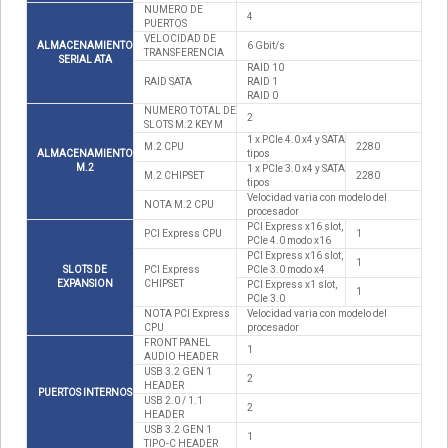
NUMERO DE
4
PUERTOS
VELOCIDAD DE
ALMACENAMIENTO
6 Gbit/s
TRANSFERENCIA
SERIAL ATA
RAID 10
RAID SATA
RAID 1
RAID 0
NUMERO TOTAL DE
2
SLOTS M.2 KEY M
1 x PCIe 4.0 x4 y SATA
M.2 CPU
2280
ALMACENAMIENTO
tipos
M.2
1 x PCIe 3.0 x4 y SATA
M.2 CHIPSET
2280
tipos
Velocidad varia con modelo del
NOTA M.2 CPU
procesador
PCI Express x16 slot,
PCI Express CPU
1
PCIe 4.0 modo x16
PCI Express x16 slot,
1
SLOTS DE
PCI Express
PCIe 3.0 modo x4
EXPANSION
CHIPSET
PCI Express x1 slot,
1
PCIe 3.0
NOTA PCI Express
Velocidad varia con modelo del
CPU
procesador
FRONT PANEL
1
AUDIO HEADER
USB 3.2 GEN 1
2
HEADER
PUERTOS INTERNOS
USB 2.0 / 1.1
2
HEADER
USB 3.2 GEN 1
1
TIPO-C HEADER