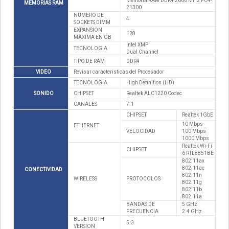
Memoria RAM DDR4 2666 MHz PC4-
MEMORIAS RAM
21300
NUMERO DE
4
SOCKETS DIMM
EXPANSION
128
MAXIMA EN GB
Intel XMP
TECNOLOGIA
Dual Channel
TIPO DE RAM
DDR4
VIDEO
Revisar caracteristicas del Procesador
TECNOLOGIA
High Definition (HD)
SONIDO
CHIPSET
Realtek ALC1220 Codec
CANALES
7.1
CHIPSET
Realtek 1GbE
10 Mbps
ETHERNET
VELOCIDAD
100 Mbps
1000 Mbps
Realtek Wi-Fi
CHIPSET
6 RTL8851BE
802.11ax
802.11ac
CONECTIVIDAD
802.11n
WIRELESS
PROTOCOLOS
802.11g
802.11b
802.11a
BANDAS DE
5 GHz
FRECUENCIA
2.4 GHz
BLUETOOTH
5.3
VERSION