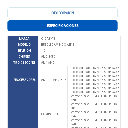
DESCRIPCIÓN
ESPECIFICACIONES
MARCA
GIGABYTE
MODELO
B550M GAMING X WIFI6
REVISION
1.0
CHIPSET
AMD B550
TIPO DE SOCKET
AM4 AMD
Procesador AMD Ryzen 3 SAM4 5XXX
Procesador AMD Ryzen 9 SAM4 5XXX
Procesador AMD Ryzen 7 SAM4 5XXX
PROCESADORES
AMD COMPATIBLE
Procesador AMD Ryzen 5 SAM4 5XXX
Procesador AMD Ryzen 5 SAM4 4XXX
Procesador AMD Ryzen 5 SAM4 3XXX
Procesador AMD Ryzen 3 SAM4 3XXX
Memoria RAM DDR4 4000 MHz PC4-
32000
Memoria RAM DDR4 3600 MHz PC4-
28800
Memoria RAM DDR4 3200 MHz PC4-
COMPATIBLES
25600
Memoria RAM DDR4 3000 MHz PC4-
24000