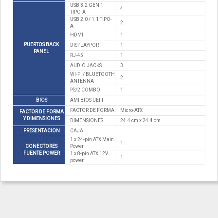
USB 3.2 GEN 1
4
TIPO-A
USB 2.0 / 1.1 TIPO-
2
A
HDMI
1
PUERTOS BACK
DISPLAYPORT
1
PANEL
RJ-45
1
AUDIO JACKS
3
WI-FI / BLUETOOTH
2
ANTENNA
PS/2 COMBO
1
BIOS
AMI BIOS UEFI
FACTOR DE FORMA
Micro-ATX
FACTOR DE FORMA
Y DIMENSIONES
DIMENSIONES
24.4 cm x 24.4 cm
PRESENTACION
CAJA
1 x 24-pin ATX Main
1
CONECTORES
Power
FUENTE POWER
1 x 8-pin ATX 12V
1
power