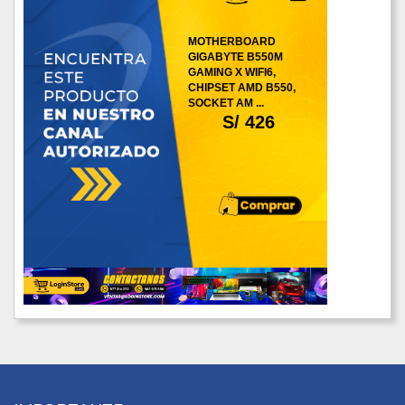
MOTHERBOARD
GIGABYTE B550M
GAMING X WIFI6,
CHIPSET AMD B550,
SOCKET AM ...
S/ 426