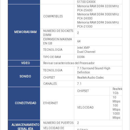
S1700 GXXXX
Memoria RAM DDR4 3200 MHz
PC4-25600
Memoria RAM DDR4 3000 MHz
COMPATIBLES
PC4-24000
Memoria RAM DDR4 2666 MHz
PC4-21300
NUMERO DE SOCKETS
MEMORIAS RAM
2
DIMM
EXPANSION MAXIMA
64
EN GB
Intel XMP
TECNOLOGIA
Dual Channel
TIPO DE RAM
DDR4
VIDEO
Revisar caracteristicas del Procesador
7.1 Surround Sound High
TECNOLOGIA
Definition
SONIDO
CHIPSET
Realtek Audio Codec
CANALES
7.1
Realtek
CHIPSET
1Gb
10
Mbps
CONECTIVIDAD
ETHERNET
100
VELOCIDAD
Mbps
1000
Mbps
NUMERO DE PUERTOS
2
ALMACENAMIENTO
VELOCIDAD DE
SERIAL ATA