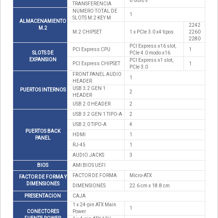
6 Gbit/s
TRANSFERENCIA
NUMERO TOTAL DE
1
SLOTS M.2 KEY M
ALMACENAMIENTO
2242
M.2
M.2 CHIPSET
1 x PCIe 3.0 x4 tipos
2260
2280
PCI Express x16 slot,
PCI Express CPU
1
SLOTS DE
PCIe 4.0 modo x16
EXPANSION
PCI Express x1 slot,
PCI Express CHIPSET
1
PCIe 3.0
FRONT PANEL AUDIO
1
HEADER
USB 3.2 GEN 1
PUERTOS INTERNOS
2
HEADER
USB 2.0 HEADER
2
USB 3.2 GEN 1 TIPO-A
2
USB 2.0 TIPO-A
4
PUERTOS BACK
HDMI
1
PANEL
RJ-45
1
AUDIO JACKS
3
BIOS
AMI BIOS UEFI
FACTOR DE FORMA
Micro-ATX
FACTOR DE FORMA Y
DIMENSIONES
DIMENSIONES
22.6 cm x 18.8 cm
PRESENTACION
CAJA
1 x 24-pin ATX Main
1
CONECTORES
Power