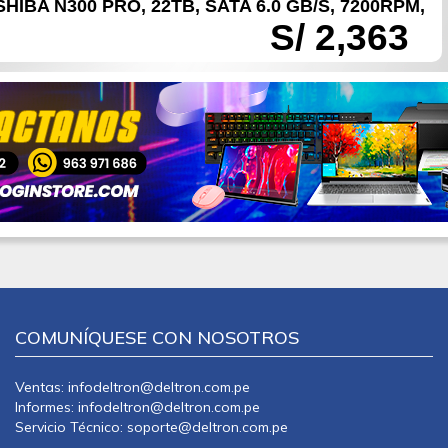
IBA N300 PRO, 22TB, SATA 6.0 GB/S, 7200RPM,
S/ 2,363
COMUNÍQUESE CON NOSOTROS
Ventas: infodeltron@deltron.com.pe
Informes: infodeltron@deltron.com.pe
Servicio Técnico: soporte@deltron.com.pe