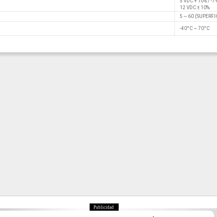
5 VDC + 10% / -7
12 VDC ± 10%
5 ~ 60 (SUPERFI
-40°C ~ 70°C
Publicidad