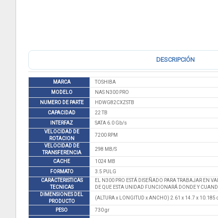
DESCRIPCIÓN
MARCA
TOSHIBA
MODELO
NAS N300 PRO
NUMERO DE PARTE
HDWG82CXZSTB
CAPACIDAD
22 TB
INTERFAZ
SATA 6.0 Gb/s
VELOCIDAD DE
7200 RPM
ROTACION
VELOCIDAD DE
298 MB/S
TRANSFERENCIA
CACHE
1024 MB
FORMATO
3.5 PULG
CARACTERISTICAS
EL N300 PRO ESTÁ DISEÑADO PARA TRABAJAR EN VA
TECNICAS
DE QUE ESTA UNIDAD FUNCIONARÁ DONDE Y CUAND
DIMENSIONES DEL
(ALTURA x LONGITUD x ANCHO) 2.61 x 14.7 x 10.185
PRODUCTO
PESO
730 gr