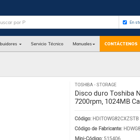
En st
ibuidores
Servicio Técnico
Manuales
CONTÁCTENOS
TOSHIBA - STORAGE
Disco duro Toshiba N
7200rpm, 1024MB Cac
Código:
HDITOWG82CXZSTB
Código de Fabricante:
HDWG8
Mini-Código:
515406