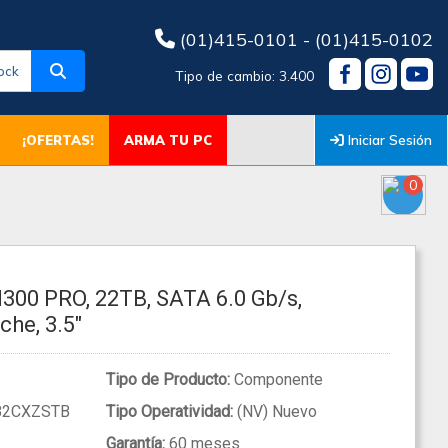
(01)415-0101 - (01)415-0102
ock
Tipo de cambio: 3.400
Iniciar Sesión
¡OFERTAS!
ARMA TU PC
0
300 PRO, 22TB, SATA 6.0 Gb/s,
he, 3.5"
Tipo de Producto:
Componente
2CXZSTB
Tipo Operatividad:
(NV) Nuevo
Garantía:
60 meses