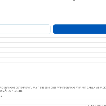
RIOS RANGOS DE TEMPERATURA Y TIENE SENSORES RV INTEGRADOS PARA MITIGAR LA VIBRAC
O MÁS LO NECESITE.
 cm