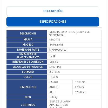
DESCRIPCIÓN
ESPECIFICACIONES
DISCO DURO EXTERNO (UNIDAD DE
DESCRIPCION
SOBREMESA)
MARCA
SEAGATE
MODELO
EXPANSION
NUMERO DE PARTE
STKP10000400
CAPACIDAD DE
10 TB
ALMACENAMIENTO
INTERFACES DE CONEXION
USB 3.0
VELOCIDAD DE ROTACION
5400 RPM
FORMATO
3.5 PULG
COLOR
NEGRO
LARGO
17.88 cm
DIMENSIONES
ANCHO
4.19 cm
ALTO
12.50 cm
PESO
1.17 kg
GUIA DE USUARIO
CONTENIDO
ADAPTADOR DC