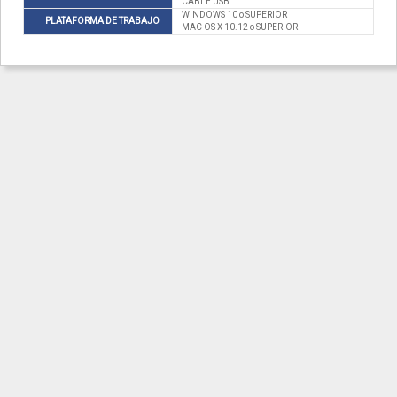
CABLE USB
WINDOWS 10 o SUPERIOR
PLATAFORMA DE TRABAJO
MAC OS X 10.12 o SUPERIOR