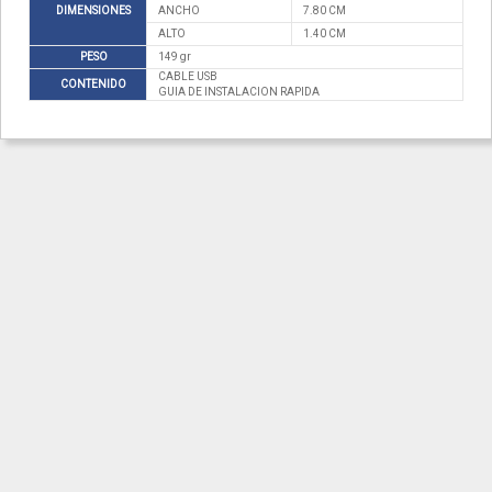
DIMENSIONES
ANCHO
7.80 CM
ALTO
1.40 CM
PESO
149 gr
CABLE USB
CONTENIDO
GUIA DE INSTALACION RAPIDA