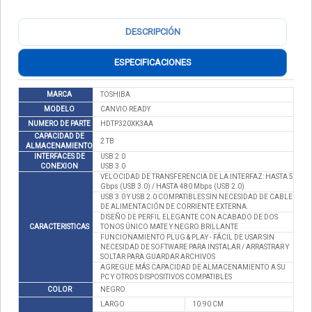
DESCRIPCIÓN
ESPECIFICACIONES
MARCA
TOSHIBA
MODELO
CANVIO READY
NUMERO DE PARTE
HDTP320XK3AA
CAPACIDAD DE
2 TB
ALMACENAMIENTO
INTERFACES DE
USB 2.0
CONEXION
USB 3.0
VELOCIDAD DE TRANSFERENCIA DE LA INTERFAZ: HASTA 5
Gbps (USB 3.0) / HASTA 480 Mbps (USB 2.0)
USB 3.0 Y USB 2.0 COMPATIBLES SIN NECESIDAD DE CABLE
DE ALIMENTACIÓN DE CORRIENTE EXTERNA.
DISEÑO DE PERFIL ELEGANTE CON ACABADO DE DOS
CARACTERISTICAS
TONOS ÚNICO MATE Y NEGRO BRILLANTE
FUNCIONAMIENTO PLUG & PLAY - FÁCIL DE USAR SIN
NECESIDAD DE SOFTWARE PARA INSTALAR / ARRASTRAR Y
SOLTAR PARA GUARDAR ARCHIVOS
AGREGUE MÁS CAPACIDAD DE ALMACENAMIENTO A SU
PC Y OTROS DISPOSITIVOS COMPATIBLES
COLOR
NEGRO
LARGO
10.90 CM