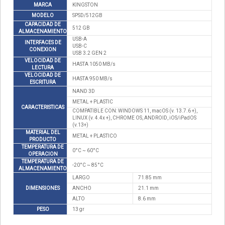
MARCA
KINGSTON
MODELO
SPSD/512GB
CAPACIDAD DE
512 GB
ALMACENAMIENTO
USB-A
INTERFACES DE
USB-C
CONEXION
USB 3.2 GEN 2
VELOCIDAD DE
HASTA 1050 MB/s
LECTURA
VELOCIDAD DE
HASTA 950 MB/s
ESCRITURA
NAND 3D
METAL + PLASTIC
CARACTERISTICAS
COMPATIBLE CON: WINDOWS 11, macOS (v. 13.7.6 +),
LINUX (v. 4.4x +), CHROME OS, ANDROID, iOS/iPadOS
(v.13+)
MATERIAL DEL
METAL + PLASTICO
PRODUCTO
TEMPERATURA DE
0°C ~ 60°C
OPERACION
TEMPERATURA DE
-20°C ~ 85°C
ALMACENAMIENTO
LARGO
71.85 mm
DIMENSIONES
ANCHO
21.1 mm
ALTO
8.6 mm
PESO
13 gr