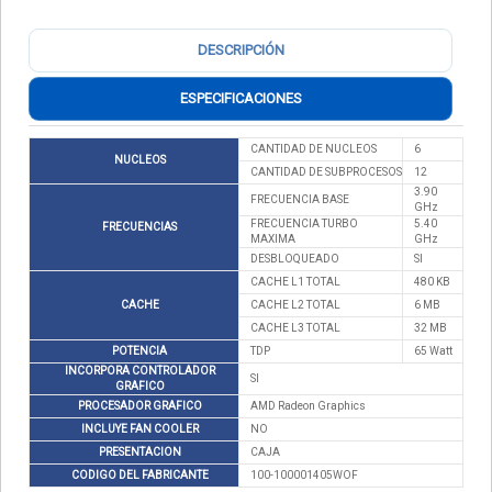
DESCRIPCIÓN
ESPECIFICACIONES
CANTIDAD DE NUCLEOS
6
NUCLEOS
CANTIDAD DE SUBPROCESOS
12
3.90
FRECUENCIA BASE
GHz
FRECUENCIA TURBO
5.40
FRECUENCIAS
MAXIMA
GHz
DESBLOQUEADO
SI
CACHE L1 TOTAL
480 KB
CACHE
CACHE L2 TOTAL
6 MB
CACHE L3 TOTAL
32 MB
POTENCIA
TDP
65 Watt
INCORPORA CONTROLADOR
SI
GRAFICO
PROCESADOR GRAFICO
AMD Radeon Graphics
INCLUYE FAN COOLER
NO
PRESENTACION
CAJA
CODIGO DEL FABRICANTE
100-100001405WOF