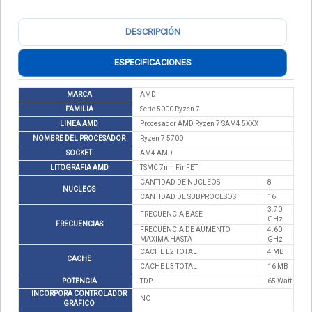
DESCRIPCIÓN
ESPECIFICACIONES
MARCA
AMD
FAMILIA
Serie 5000 Ryzen 7
LINEA AMD
Procesador AMD Ryzen 7 SAM4 5XXX
NOMBRE DEL PROCESADOR
Ryzen 7 5700
SOCKET
AM4 AMD
LITOGRAFIA AMD
TSMC 7nm FinFET
CANTIDAD DE NUCLEOS
8
NUCLEOS
CANTIDAD DE SUBPROCESOS
16
3.70
FRECUENCIA BASE
GHz
FRECUENCIAS
FRECUENCIA DE AUMENTO
4.60
MAXIMA HASTA
GHz
CACHE L2 TOTAL
4 MB
CACHE
CACHE L3 TOTAL
16 MB
POTENCIA
TDP
65 Watt
INCORPORA CONTROLADOR
NO
GRAFICO