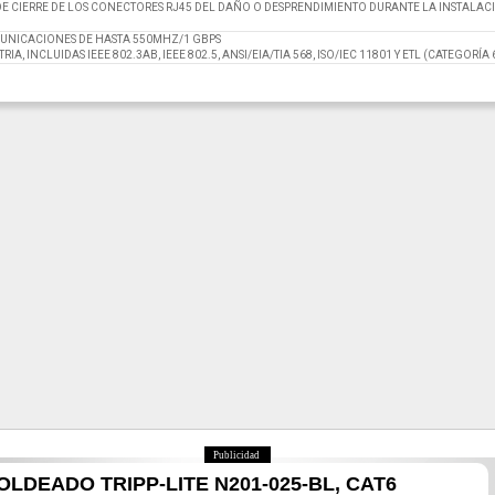
 DE CIERRE DE LOS CONECTORES RJ45 DEL DAÑO O DESPRENDIMIENTO DURANTE LA INSTALAC
UNICACIONES DE HASTA 550MHZ/1 GBPS
, INCLUIDAS IEEE 802.3AB, IEEE 802.5, ANSI/EIA/TIA 568, ISO/IEC 11801 Y ETL (CATEGORÍA
Publicidad
LDEADO TRIPP-LITE N201-025-BL, CAT6