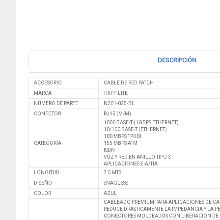
DESCRIPCIÓN
ACCESORIO
CABLE DE RED PATCH
MARCA
TRIPP-LITE
NÚMERO DE PARTE
N201-025-BL
CONECTOR
RJ45 (M/M)
1000 BASE-T (1GBPS ETHERNET)
10/100 BASE-T (ETHERNET)
100 MBPS TPDDI
CATEGORÍA
155 MBPS ATM
ISDN
VOZ Y RED EN ANILLO TIPO 3
APLICACIONES EIA/TIA
LONGITUD
7.5 MTS
DISEÑO
SNAGLESS
COLOR
AZUL
CABLEADO PREMIUM PARA APLICACIONES DE CATE
REDUCE DRÁSTICAMENTE LA IMPEDANCIA Y LA 
CONECTORES MOLDEADOS CON LIBERACIÓN DE 