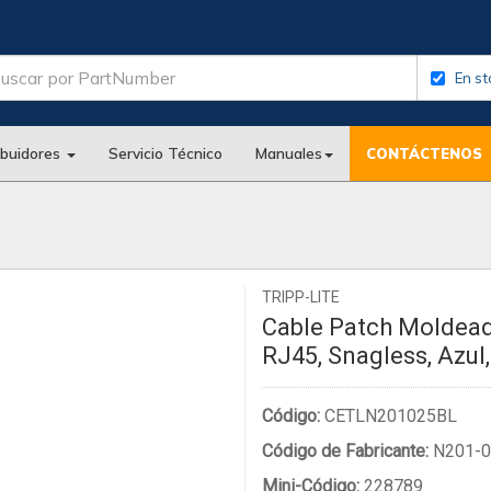
En st
ibuidores
Servicio Técnico
Manuales
CONTÁCTENOS
TRIPP-LITE
Cable Patch Moldeado
RJ45, Snagless, Azul,
Código:
CETLN201025BL
Código de Fabricante:
N201-0
Mini-Código:
228789