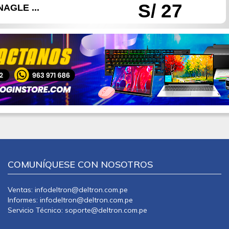
S/ 27
NAGLE ...
COMUNÍQUESE CON NOSOTROS
Ventas: infodeltron@deltron.com.pe
Informes: infodeltron@deltron.com.pe
Servicio Técnico: soporte@deltron.com.pe