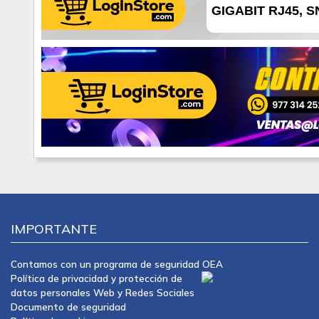
GIGABIT RJ45, S
IMPORTANTE
Contamos con un programa de seguridad OEA
Política de privacidad y protección de
datos personales Web y Redes Sociales
Documento de seguridad