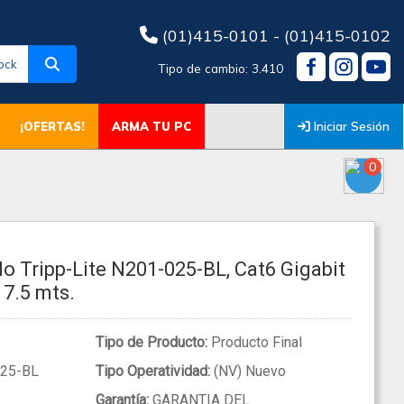
(01)415-0101 - (01)415-0102
ock
Tipo de cambio: 3.410
Iniciar Sesión
¡OFERTAS!
ARMA TU PC
0
 Tripp-Lite N201-025-BL, Cat6 Gigabit
 7.5 mts.
Tipo de Producto:
Producto Final
25-BL
Tipo Operatividad:
(NV) Nuevo
Garantía:
GARANTIA DEL