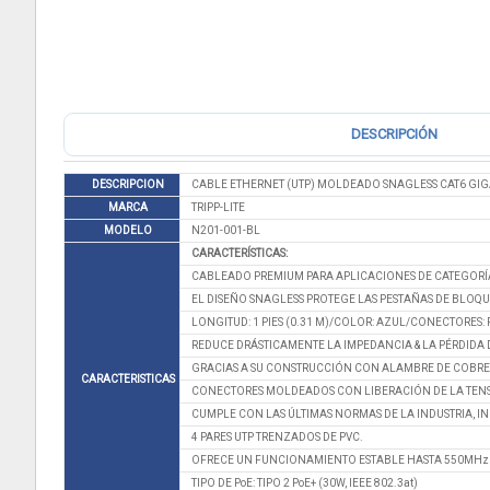
DESCRIPCIÓN
DESCRIPCION
CABLE ETHERNET (UTP) MOLDEADO SNAGLESS CAT6 GIGA
MARCA
TRIPP-LITE
MODELO
N201-001-BL
CARACTERÍSTICAS:
CABLEADO PREMIUM PARA APLICACIONES DE CATEGORÍA 
EL DISEÑO SNAGLESS PROTEGE LAS PESTAÑAS DE BLOQ
LONGITUD: 1 PIES (0.31 M)/COLOR: AZUL/CONECTORES:
REDUCE DRÁSTICAMENTE LA IMPEDANCIA & LA PÉRDIDA
GRACIAS A SU CONSTRUCCIÓN CON ALAMBRE DE COBRE 
CARACTERISTICAS
CONECTORES MOLDEADOS CON LIBERACIÓN DE LA TENS
CUMPLE CON LAS ÚLTIMAS NORMAS DE LA INDUSTRIA, INCLU
4 PARES UTP TRENZADOS DE PVC.
OFRECE UN FUNCIONAMIENTO ESTABLE HASTA 550MHz /
TIPO DE PoE: TIPO 2 PoE+ (30W, IEEE 802.3at)