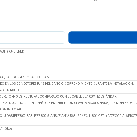
BIT (RJ45 M/M)
6, CATEGORÍA 5E Y CATEGORÍA 5.
UEO EN LOS CONECTORES RJ45 DEL DAÑO O DESPRENDIMIENTO DURANTE LA INSTALACIÓN.
 RJ45 MACHO.
 DE RETORNO ESTRUCTURAL COMPARADO CON EL CABLE DE 100MHZ ESTÁNDAR.
DE ALTA CALIDAD Y UN DISEÑO DE ENCHUFE CON CLAVIJA ESCALONADA, LOS NIVELES DE D
IÓN INTEGRAL.
IDAS IEEE 802.3AB, IEEE 802.5, ANSI/EIA/TIA 568, ISO/IEC 11801 Y ETL (CATEGORÍA, 6 PROY
 1 Gbps.