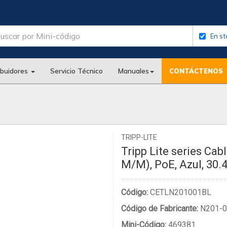
En st
ibuidores
Servicio Técnico
Manuales
CONTÁCTENOS
TRIPP-LITE
Tripp Lite series Cab
M/M), PoE, Azul, 30.
Código:
CETLN201001BL
Código de Fabricante:
N201-0
Mini-Código:
469381