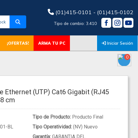
(01)415-0101 - (01)415-0102
ock
Tipo de cambio: 3.410
Iniciar Sesión
¡OFERTAS!
ARMA TU PC
0
le Ethernet (UTP) Cat6 Gigabit (RJ45
48 cm
Tipo de Producto:
Producto Final
01-BL
Tipo Operatividad:
(NV) Nuevo
Garantía:
GARANTIA DEL