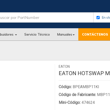
En st
ibuidores
Servicio Técnico
Manuales
CONTÁCTENOS
EATON
EATON HOTSWAP MB
Código:
BPEAMBP11KI
Código de Fabricante:
MBP11
Mini-Código:
474624