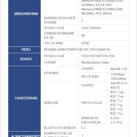
Memoria RAM SODIMM DDR5
5200Mhz PC5-41600
Memoria RAM SODIMM DDR5
4800Mhz PC5-38400
MEMORIAS RAM
NUMERO DE SOCKETS
2
SODIMM
TECNOLOGIA
Dual Channel
EXPANSION MAXIMA
64
EN GB
TIPO DE RAM
DDR5
VIDEO
REVISAR CARACTERÍSTICAS DEL PROCESADOR
TECNOLOGIA
HIGH DEFINITION (HD)
SONIDO
CHIPSET
Realtek Audio Codec
CHIPSET
Realtek 1Gb
ETHERNET
100 Mbps
VELOCIDAD
1000 Mbps
Intel Wi-Fi 6
CHIPSET
AX201
802.11ax
802.11ac
CONECTIVIDAD
802.11n
WIRELESS
PROTOCOLOS
802.11g
802.11b
802.11a
BANDAS DE
5 GHz
FRECUENCIA
2.4 GHz
BLUETOOTH VERSION
5.2
NUMERO TOTAL DE
1
ALMACENAMIENTO