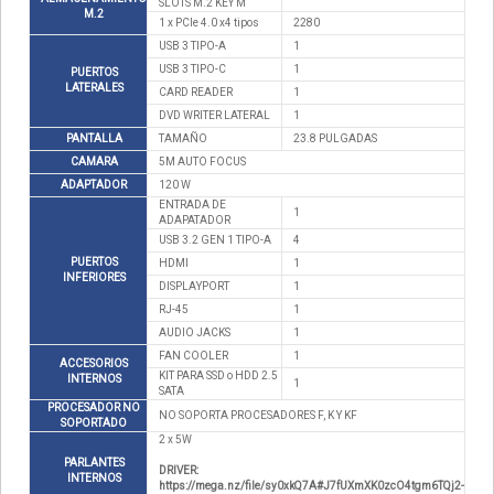
SLOTS M.2 KEY M
M.2
1 x PCIe 4.0 x4 tipos
2280
USB 3 TIPO-A
1
USB 3 TIPO-C
1
PUERTOS
LATERALES
CARD READER
1
DVD WRITER LATERAL
1
PANTALLA
TAMAÑO
23.8 PULGADAS
CAMARA
5M AUTO FOCUS
ADAPTADOR
120 W
ENTRADA DE
1
ADAPATADOR
USB 3.2 GEN 1 TIPO-A
4
PUERTOS
HDMI
1
INFERIORES
DISPLAYPORT
1
RJ-45
1
AUDIO JACKS
1
FAN COOLER
1
ACCESORIOS
KIT PARA SSD o HDD 2.5
INTERNOS
1
SATA
PROCESADOR NO
NO SOPORTA PROCESADORES F, K Y KF
SOPORTADO
2 x 5W
PARLANTES
DRIVER:
INTERNOS
https://mega.nz/file/sy0xkQ7A#J7fUXmXK0zcO4tgm6TQj2-