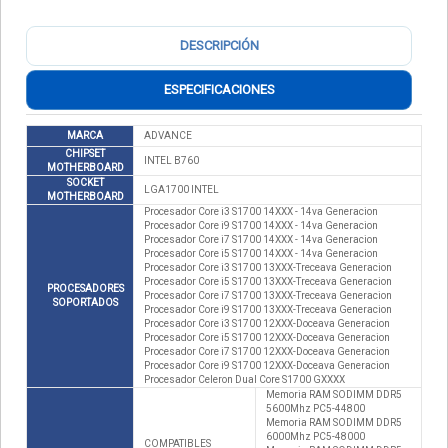
DESCRIPCIÓN
ESPECIFICACIONES
MARCA
ADVANCE
CHIPSET
INTEL B760
MOTHERBOARD
SOCKET
LGA1700 INTEL
MOTHERBOARD
Procesador Core i3 S1700 14XXX - 14va Generacion
Procesador Core i9 S1700 14XXX - 14va Generacion
Procesador Core i7 S1700 14XXX - 14va Generacion
Procesador Core i5 S1700 14XXX - 14va Generacion
Procesador Core i3 S1700 13XXX-Treceava Generacion
Procesador Core i5 S1700 13XXX-Treceava Generacion
PROCESADORES
Procesador Core i7 S1700 13XXX-Treceava Generacion
SOPORTADOS
Procesador Core i9 S1700 13XXX-Treceava Generacion
Procesador Core i3 S1700 12XXX-Doceava Generacion
Procesador Core i5 S1700 12XXX-Doceava Generacion
Procesador Core i7 S1700 12XXX-Doceava Generacion
Procesador Core i9 S1700 12XXX-Doceava Generacion
Procesador Celeron Dual Core S1700 GXXXX
Memoria RAM SODIMM DDR5
5600Mhz PC5-44800
Memoria RAM SODIMM DDR5
6000Mhz PC5-48000
COMPATIBLES