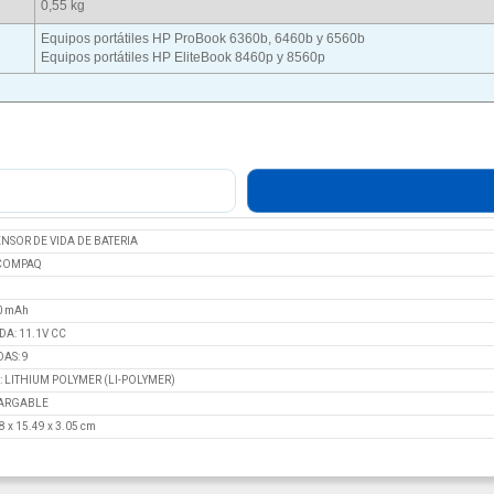
0,55 kg
Equipos portátiles HP ProBook 6360b, 6460b y 6560b
Equipos portátiles HP EliteBook 8460p y 8560p
NSOR DE VIDA DE BATERIA
COMPAQ
0 mAh
DA: 11.1V CC
AS: 9
: LITHIUM POLYMER (LI-POLYMER)
ARGABLE
8 x 15.49 x 3.05 cm