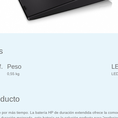
s
.
Peso
L
0,55 kg
LED
oducto
je por más tiempo. La batería HP de duración extendida ofrece la como
a duración mejorada, esta batería es la solución perfecta para "profes