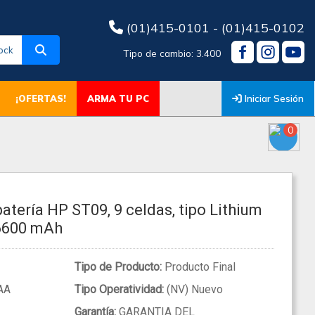
(01)415-0101 - (01)415-0102
ock
Tipo de cambio: 3.400
Iniciar Sesión
¡OFERTAS!
ARMA TU PC
0
atería HP ST09, 9 celdas, tipo Lithium
 6600 mAh
Tipo de Producto:
Producto Final
AA
Tipo Operatividad:
(NV) Nuevo
Garantía:
GARANTIA DEL