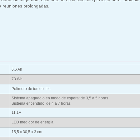
ra reuniones prolongadas.
6,6 Ah
73 Wh
Polímero de ion de litio
Sistema apagado o en modo de espera: de 3,5 a 5 horas
Sistema encendido: de 4 a 7 horas
11,1V
LED medidor de energía
15,5 x 30,5 x 3 cm