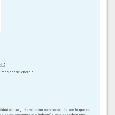
ED
 medidor de energía
didad de cargarla mientras está acoplada, por lo que no
ionales en constante movimiento" y que necesitan una