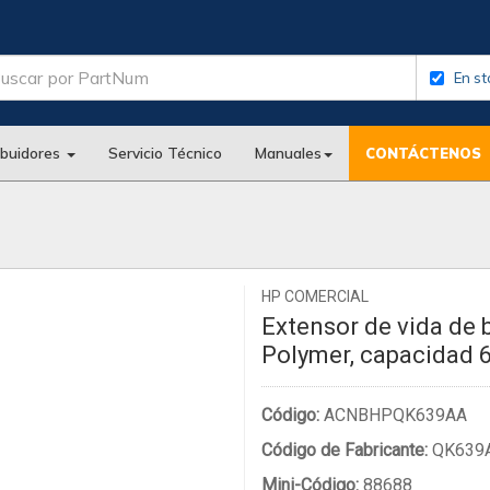
En st
ibuidores
Servicio Técnico
Manuales
CONTÁCTENOS
HP COMERCIAL
Extensor de vida de b
Polymer, capacidad
Código:
ACNBHPQK639AA
Código de Fabricante:
QK639
Mini-Código:
88688