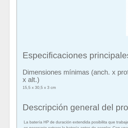
Especificaciones principale
Dimensiones mínimas (anch. x prof
x alt.)
15,5 x 30,5 x 3 cm
Descripción general del pr
La batería HP de duración extendida posibilita que traba
es necesario extraer la batería antes de acoplar. Con un