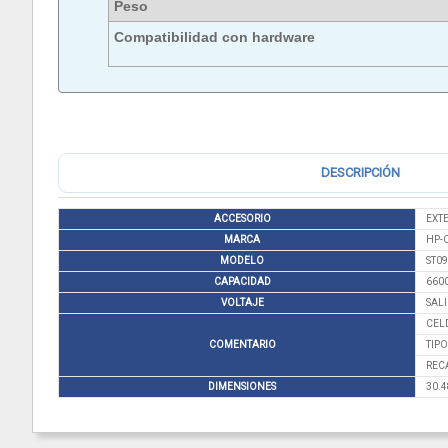
Peso
Compatibilidad con hardware
DESCRIPCIÓN
ACCESORIO
EXTE
MARCA
HP-
MODELO
ST09
CAPACIDAD
660
VOLTAJE
SALI
CELD
COMENTARIO
TIPO
REC
DIMENSIONES
30.4