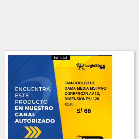
Publicidad
FAN-COOLER DE
GAMA MEDIA MSI MAG
COREFROZR AA13,
DIMENSIONES: 120
X120 ...
S/ 66