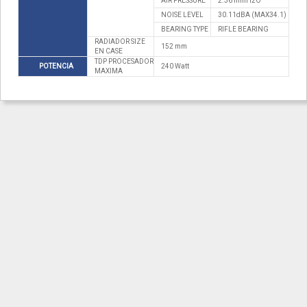
AIR PRESSURE
2.36 mmH2O
NOISE LEVEL
30.11dBA (MAX34.1)
BEARING TYPE
RIFLE BEARING
RADIADOR SIZE
152 mm
EN CASE
TDP PROCESADOR
POTENCIA
240 Watt
MAXIMA