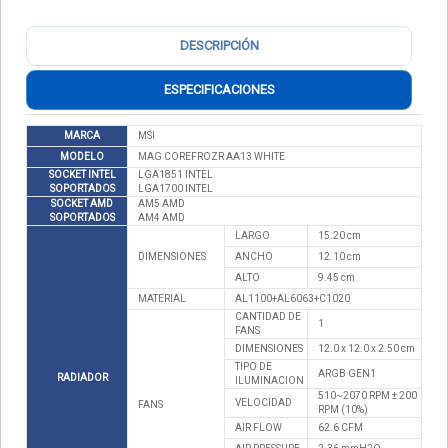
DESCRIPCIÓN
ESPECIFICACIONES
MARCA
MSI
MODELO
MAG COREFROZR AA13 WHITE
SOCKET INTEL
LGA1851 INTEL
SOPORTADOS
LGA1700 INTEL
SOCKET AMD
AM5 AMD
SOPORTADOS
AM4 AMD
LARGO
15.20 cm
DIMENSIONES
ANCHO
12.10 cm
ALTO
9.45 cm
MATERIAL
AL1100+AL6063+C1020
CANTIDAD DE
1
FANS
DIMENSIONES
12.0 x 12.0 x 2.50 cm
TIPO DE
ARGB GEN1
RADIADOR
ILUMINACION
510~2070 RPM ± 200
VELOCIDAD
FANS
RPM (10%)
AIR FLOW
62.6 CFM