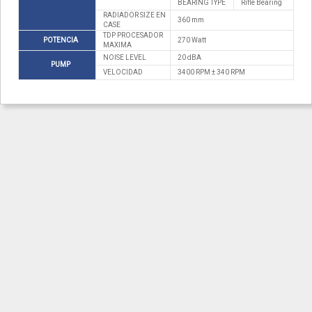
BEARING TYPE
Rifle Bearing
RADIADOR SIZE EN
360 mm
CASE
TDP PROCESADOR
POTENCIA
270 Watt
MAXIMA
NOISE LEVEL
20 dBA
PUMP
VELOCIDAD
3400 RPM ± 340 RPM