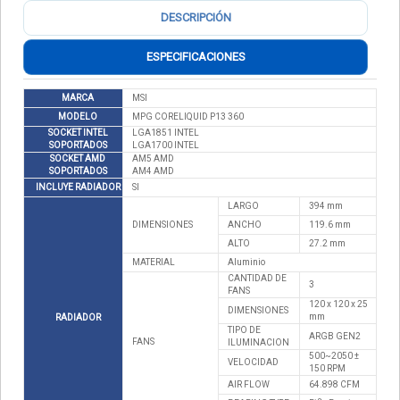
DESCRIPCIÓN
ESPECIFICACIONES
MARCA
MSI
MODELO
MPG CORELIQUID P13 360
SOCKET INTEL
LGA1851 INTEL
SOPORTADOS
LGA1700 INTEL
SOCKET AMD
AM5 AMD
SOPORTADOS
AM4 AMD
INCLUYE RADIADOR
SI
LARGO
394 mm
DIMENSIONES
ANCHO
119.6 mm
ALTO
27.2 mm
MATERIAL
Aluminio
CANTIDAD DE
3
FANS
120 x 120 x 25
DIMENSIONES
mm
RADIADOR
TIPO DE
ARGB GEN2
FANS
ILUMINACION
500~2050 ±
VELOCIDAD
150 RPM
AIR FLOW
64.898 CFM