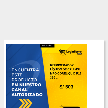
Publicidad
REFRIGERADOR
LÍQUIDO DE CPU MSI
MPG CORELIQUID P13
360 ...
S/ 503