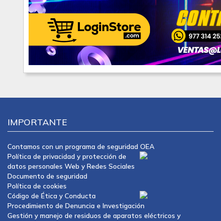
IMPORTANTE
Contamos con un programa de seguridad OEA
Política de privacidad y protección de
datos personales Web y Redes Sociales
Documento de seguridad
Política de cookies
Código de Ética y Conducta
Procedimiento de Denuncia e Investigación
Gestión y manejo de residuos de aparatos eléctricos y