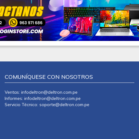
COMUNÍQUESE CON NOSOTROS
Ventas: infodeltron@deltron.com.pe
Informes: infodeltron@deltron.com.pe
Servicio Técnico: soporte@deltron.com.pe