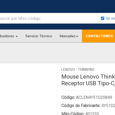
En st
ibuidores
Servicio Técnico
Manuales
CONTÁCTENOS
LENOVO - THINKPAD
Mouse Lenovo Thinkp
Receptor USB Tipo-C
Código:
ACLEN4Y51D20849
Código de Fabricante:
4Y51D
Mini-Código:
401355