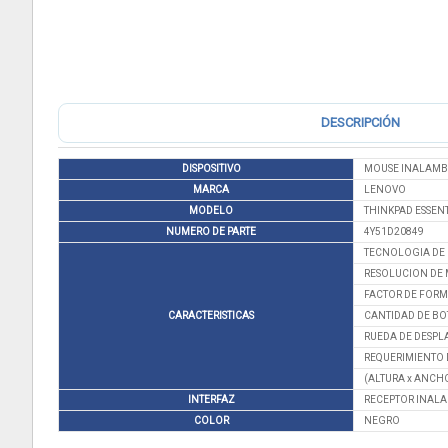
DESCRIPCIÓN
DISPOSITIVO
MOUSE INALAMBR
MARCA
LENOVO
MODELO
THINKPAD ESSEN
NUMERO DE PARTE
4Y51D20849
TECNOLOGIA DE 
RESOLUCION DE 
FACTOR DE FORM
CARACTERISTICAS
CANTIDAD DE BO
RUEDA DE DESPL
REQUERIMIENTO D
(ALTURA x ANCHO 
INTERFAZ
RECEPTOR INALA
COLOR
NEGRO