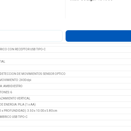
ICO CON RECEPTOR USB TIPO-C
TIAL
DETECCION DE MOVIMIENTOS: SENSOR OPTICO
MOVIMIENTO: 2400 dpi
A: AMBIDIESTRO
TONES: 6
AZAMIENTO VERTICAL
E ENERGIA: PILA (1 x AA)
x PROFUNDIDAD): 3.50 x 10.00 x 5.80 cm
MBRICO USB TIPO-C