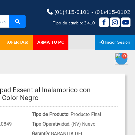
(01)415-0101 - (01)415-0102
ock
Tipo de cambio: 3.410
Iniciar Sesión
¡OFERTAS!
ARMA TU PC
0
ad Essential Inalambrico con
, Color Negro
Tipo de Producto:
Producto Final
20849
Tipo Operatividad:
(NV) Nuevo
Garantía:
GARANTIA DEL