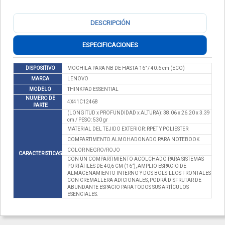
DESCRIPCIÓN
ESPECIFICACIONES
DISPOSITIVO
MOCHILA PARA NB DE HASTA 16" / 40.6 cm (ECO)
MARCA
LENOVO
MODELO
THINKPAD ESSENTIAL
NUMERO DE
4X41C12468
PARTE
(LONGITUD x PROFUNDIDAD x ALTURA): 38.06 x 26.20 x 3.39
cm / PESO: 530 gr
MATERIAL DEL TEJIDO EXTERIOR: RPET Y POLIESTER
COMPARTIMENTO ALMOHADONADO PARA NOTEBOOK
COLOR NEGRO/ROJO
CARACTERISTICAS
CON UN COMPARTIMIENTO ACOLCHADO PARA SISTEMAS
PORTÁTILES DE 40,6 CM (16"), AMPLIO ESPACIO DE
ALMACENAMIENTO INTERNO Y DOS BOLSILLOS FRONTALES
CON CREMALLERA ADICIONALES, PODRÁ DISFRUTAR DE
ABUNDANTE ESPACIO PARA TODOS SUS ARTÍCULOS
ESENCIALES.